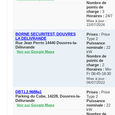
Nombre de
points de
charge :
3
Horaires :
24/7
Mise à jour :
22/07/2026
BORNE SECURITEST, DOUVRES
Prises :
Prise
LA DELIVRANDE
Type 2
Rue Jean Perrin 14440 Douvres-la-
Puissance
Délivrande
nominale :
22
kW
Voir sur Google Maps
Nombre de
points de
charge :
2
Horaires :
Mo-
Fr 08:45-18:30
Mise à jour :
06/07/2022
DBT.L2.9688a1
Prises :
Prise
Parking du Cube, 14228, Douvres-la-
Type 2
Délivrande
Puissance
nominale :
22
Voir sur Google Maps
kW
Nombre de