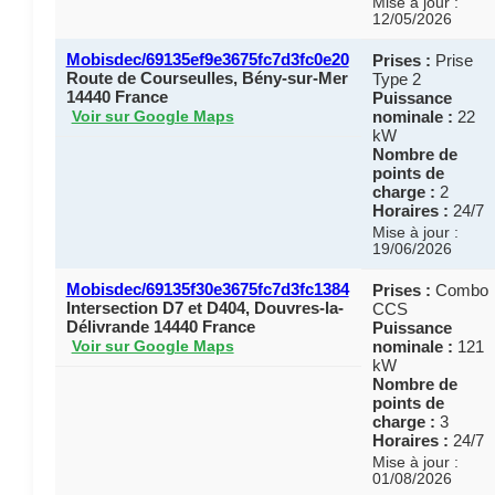
Mise à jour :
12/05/2026
Mobisdec/69135ef9e3675fc7d3fc0e20
Prises :
Prise
Route de Courseulles, Bény-sur-Mer
Type 2
14440 France
Puissance
nominale :
22
Voir sur Google Maps
kW
Nombre de
points de
charge :
2
Horaires :
24/7
Mise à jour :
19/06/2026
Mobisdec/69135f30e3675fc7d3fc1384
Prises :
Combo
Intersection D7 et D404, Douvres-la-
CCS
Délivrande 14440 France
Puissance
nominale :
121
Voir sur Google Maps
kW
Nombre de
points de
charge :
3
Horaires :
24/7
Mise à jour :
01/08/2026