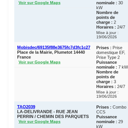
nominale :
30
Voir sur Google Maps
kW
Nombre de
points de
charge :
2
Horaires :
24/7
Mise à jour :
19/06/2026
Mobisdec/69135f88e3675fc7d3fc1c27
Prises :
Prise
Place de la Mairie, Plumetot 14440
domestique EF,
France
Prise Type 2
Puissance
Voir sur Google Maps
nominale :
7 kW
Nombre de
points de
charge :
3
Horaires :
24/7
Mise à jour :
19/06/2026
TAO2039
Prises :
Combo
LA-DELIVRANDE - RUE JEAN
CCS
PERRIN / CHEMIN DES PARQUETS
Puissance
nominale :
29
Voir sur Google Maps
kW