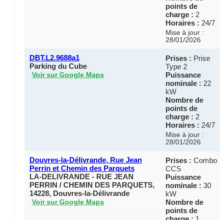
points de
charge :
2
Horaires :
24/7
Mise à jour :
28/01/2026
DBT.L2.9688a1
Prises :
Prise
Parking du Cube
Type 2
Puissance
Voir sur Google Maps
nominale :
22
kW
Nombre de
points de
charge :
2
Horaires :
24/7
Mise à jour :
28/01/2026
Douvres-la-Délivrande, Rue Jean
Prises :
Combo
Perrin et Chemin des Parquets
CCS
LA-DELIVRANDE - RUE JEAN
Puissance
PERRIN / CHEMIN DES PARQUETS,
nominale :
30
14228, Douvres-la-Délivrande
kW
Nombre de
Voir sur Google Maps
points de
charge :
1