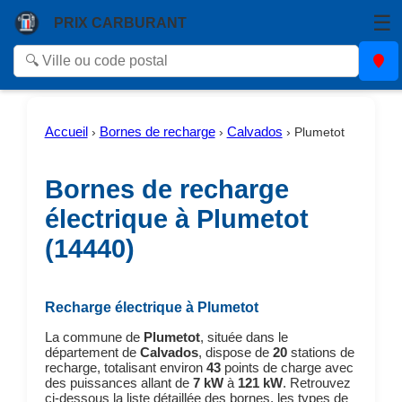
☰
PRIX CARBURANT
Accueil
Bornes de recharge
Calvados
›
›
›
Plumetot
Bornes de recharge
électrique à Plumetot
(14440)
Recharge électrique à Plumetot
La commune de
Plumetot
, située dans le
département de
Calvados
, dispose de
20
stations de
recharge, totalisant environ
43
points de charge avec
des puissances allant de
7 kW
à
121 kW
. Retrouvez
ci-dessous la liste détaillée des bornes, les types de