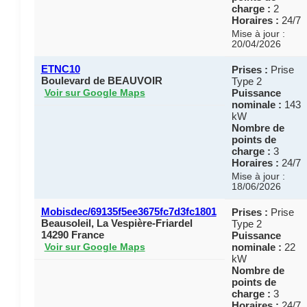
charge :
2
Horaires :
24/7
Mise à jour :
20/04/2026
ETNC10
Prises :
Prise
Boulevard de BEAUVOIR
Type 2
Puissance
Voir sur Google Maps
nominale :
143
kW
Nombre de
points de
charge :
3
Horaires :
24/7
Mise à jour :
18/06/2026
Mobisdec/69135f5ee3675fc7d3fc1801
Prises :
Prise
Beausoleil, La Vespière-Friardel
Type 2
14290 France
Puissance
nominale :
22
Voir sur Google Maps
kW
Nombre de
points de
charge :
3
Horaires :
24/7