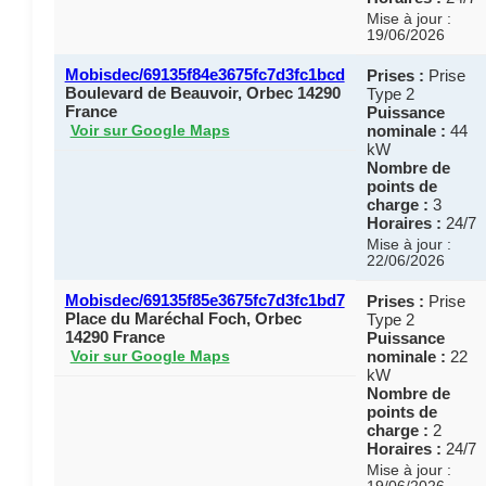
Mise à jour :
19/06/2026
Mobisdec/69135f84e3675fc7d3fc1bcd
Prises :
Prise
Boulevard de Beauvoir, Orbec 14290
Type 2
France
Puissance
nominale :
44
Voir sur Google Maps
kW
Nombre de
points de
charge :
3
Horaires :
24/7
Mise à jour :
22/06/2026
Mobisdec/69135f85e3675fc7d3fc1bd7
Prises :
Prise
Place du Maréchal Foch, Orbec
Type 2
14290 France
Puissance
nominale :
22
Voir sur Google Maps
kW
Nombre de
points de
charge :
2
Horaires :
24/7
Mise à jour :