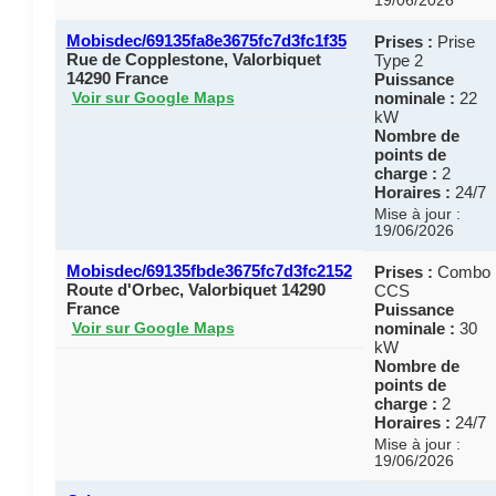
19/06/2026
Mobisdec/69135fa8e3675fc7d3fc1f35
Prises :
Prise
Rue de Copplestone, Valorbiquet
Type 2
14290 France
Puissance
nominale :
22
Voir sur Google Maps
kW
Nombre de
points de
charge :
2
Horaires :
24/7
Mise à jour :
19/06/2026
Mobisdec/69135fbde3675fc7d3fc2152
Prises :
Combo
Route d'Orbec, Valorbiquet 14290
CCS
France
Puissance
nominale :
30
Voir sur Google Maps
kW
Nombre de
points de
charge :
2
Horaires :
24/7
Mise à jour :
19/06/2026