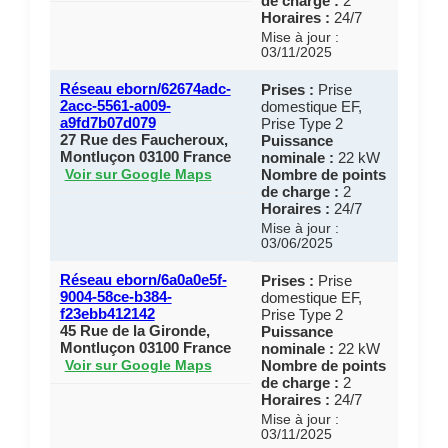
de charge :
2
Horaires :
24/7
Mise à jour :
03/11/2025
Réseau eborn/62674adc-
Prises :
Prise
2acc-5561-a009-
domestique EF,
a9fd7b07d079
Prise Type 2
27 Rue des Faucheroux,
Puissance
Montluçon 03100 France
nominale :
22 kW
Nombre de points
Voir sur Google Maps
de charge :
2
Horaires :
24/7
Mise à jour :
03/06/2025
Réseau eborn/6a0a0e5f-
Prises :
Prise
9004-58ce-b384-
domestique EF,
f23ebb412142
Prise Type 2
45 Rue de la Gironde,
Puissance
Montluçon 03100 France
nominale :
22 kW
Nombre de points
Voir sur Google Maps
de charge :
2
Horaires :
24/7
Mise à jour :
03/11/2025