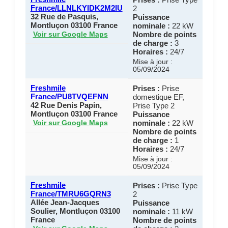
France/LLNLKYIDK2M2IU
2
32 Rue de Pasquis,
Puissance
Montluçon 03100 France
nominale :
22 kW
Nombre de points
Voir sur Google Maps
de charge :
3
Horaires :
24/7
Mise à jour :
05/09/2024
Freshmile
Prises :
Prise
France/PU8TVQEFNN
domestique EF,
42 Rue Denis Papin,
Prise Type 2
Montluçon 03100 France
Puissance
nominale :
22 kW
Voir sur Google Maps
Nombre de points
de charge :
1
Horaires :
24/7
Mise à jour :
05/09/2024
Freshmile
Prises :
Prise Type
France/TMRU6GQRN3
2
Allée Jean-Jacques
Puissance
Soulier, Montluçon 03100
nominale :
11 kW
France
Nombre de points