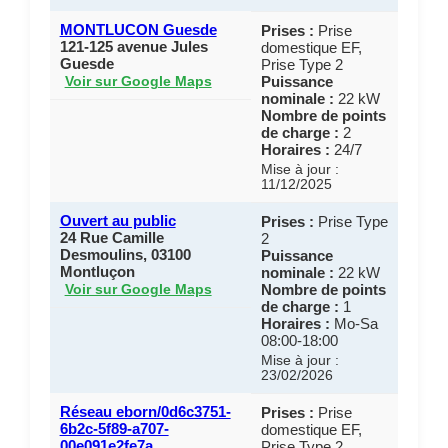
MONTLUCON Guesde
Prises :
Prise
121-125 avenue Jules
domestique EF,
Guesde
Prise Type 2
Puissance
Voir sur Google Maps
nominale :
22 kW
Nombre de points
de charge :
2
Horaires :
24/7
Mise à jour :
11/12/2025
Ouvert au public
Prises :
Prise Type
24 Rue Camille
2
Desmoulins, 03100
Puissance
Montluçon
nominale :
22 kW
Nombre de points
Voir sur Google Maps
de charge :
1
Horaires :
Mo-Sa
08:00-18:00
Mise à jour :
23/02/2026
Réseau eborn/0d6c3751-
Prises :
Prise
6b2c-5f89-a707-
domestique EF,
00e091e2fe7a
Prise Type 2