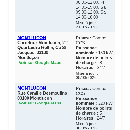
08:00-12:00, Fr
14:00-19:00, Sa
09:00-12:00, Sa
14:00-18:00
Mise à jour :
21/07/2026
MONTLUCON
Prises :
Combo
Carrefour Montluçon, 211
CCS
Quai Ledru Rollin, Cc St
Puissance
Jacques, 03100
nominale :
150 kW
Montluçon
Nombre de points
de charge :
8
Voir sur Google Maps
Horaires :
24/7
Mise à jour :
05/03/2026
MONTLUCON
Prises :
Combo
Rue Camille Desmoulins
CCS
03100 Montlucon
Puissance
nominale :
320 kW
Voir sur Google Maps
Nombre de points
de charge :
5
Horaires :
24/7
Mise à jour :
06/08/2026