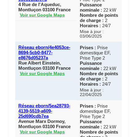
4 Rue de l'Aqueduc,
Puissance
Montluçon 03100 France
nominale :
22 kW
Nombre de points
Voir sur Google Maps
de charge :
2
Horaires :
24/7
Mise à jour :
03/06/2025
Réseau eborn/4e4053ce-
Prises :
Prise
8694-5cb0-8477-
domestique EF,
e8676d05237a
Prise Type 2
Rue Albert Einstein,
Puissance
Montluçon 03100 France
nominale :
22 kW
Nombre de points
Voir sur Google Maps
de charge :
2
Horaires :
24/7
Mise à jour :
22/04/2025
Réseau eborn/5ea28793-
Prises :
Prise
4139-5519-a609-
domestique EF,
25d690cdb7ea
Prise Type 2
Avenue Marx Dormoy,
Puissance
Montluçon 03100 France
nominale :
22 kW
Nombre de points
Voir sur Google Maps