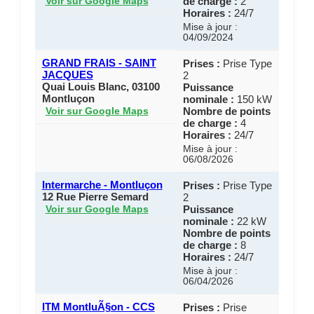
de charge :
2
Voir sur Google Maps
Horaires :
24/7
Mise à jour :
04/09/2024
GRAND FRAIS - SAINT
Prises :
Prise Type
JACQUES
2
Quai Louis Blanc, 03100
Puissance
Montluçon
nominale :
150 kW
Nombre de points
Voir sur Google Maps
de charge :
4
Horaires :
24/7
Mise à jour :
06/08/2026
Intermarche - Montluçon
Prises :
Prise Type
12 Rue Pierre Semard
2
Puissance
Voir sur Google Maps
nominale :
22 kW
Nombre de points
de charge :
8
Horaires :
24/7
Mise à jour :
06/04/2026
ITM MontluÃ§on - CCS
Prises :
Prise