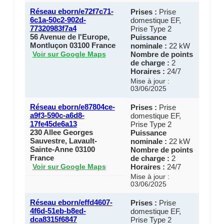
Réseau eborn/e72f7c71-
Prises :
Prise
6c1a-50c2-902d-
domestique EF,
77320983f7a4
Prise Type 2
56 Avenue de l'Europe,
Puissance
Montluçon 03100 France
nominale :
22 kW
Nombre de points
Voir sur Google Maps
de charge :
2
Horaires :
24/7
Mise à jour :
03/06/2025
Réseau eborn/e87804ce-
Prises :
Prise
a9f3-590c-a6d8-
domestique EF,
17fe45de6a13
Prise Type 2
230 Allee Georges
Puissance
Sauvestre, Lavault-
nominale :
22 kW
Sainte-Anne 03100
Nombre de points
France
de charge :
2
Horaires :
24/7
Voir sur Google Maps
Mise à jour :
03/06/2025
Réseau eborn/effd4607-
Prises :
Prise
4f6d-51eb-b8ed-
domestique EF,
dca8315f6847
Prise Type 2