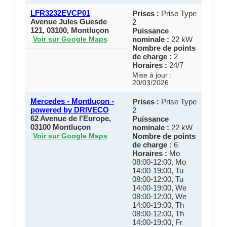
LFR3232EVCP01
Prises :
Prise Type
Avenue Jules Guesde
2
121, 03100, Montluçon
Puissance
nominale :
22 kW
Voir sur Google Maps
Nombre de points
de charge :
2
Horaires :
24/7
Mise à jour :
20/03/2026
Mercedes - Montluçon -
Prises :
Prise Type
powered by DRIVECO
2
62 Avenue de l'Europe,
Puissance
03100 Montluçon
nominale :
22 kW
Nombre de points
Voir sur Google Maps
de charge :
6
Horaires :
Mo
08:00-12:00, Mo
14:00-19:00, Tu
08:00-12:00, Tu
14:00-19:00, We
08:00-12:00, We
14:00-19:00, Th
08:00-12:00, Th
14:00-19:00, Fr