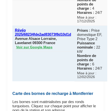
points de
charge :
4
Horaires :
24/7
Mise à jour :
17/12/2025
Révéo
Prises :
Prise
2025/68234fde2ad83073f8d10d1d
domestique EF,
Avenue Alsace Lorraine,
Prise Type 2
Lavelanet 09300 France
Puissance
nominale :
22
Voir sur Google Maps
kW
Nombre de
points de
charge :
6
Horaires :
24/7
Mise à jour :
12/02/2026
Carte des bornes de recharge à Montferrier
Les bornes sont matérialisées par des ronds
turquoises. Cliquez sur chaque point pour afficher le
nom de la station et son adresse.