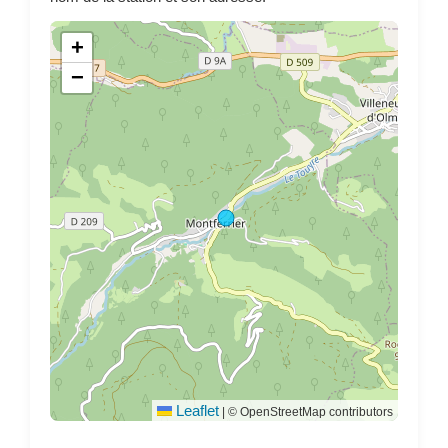
+
−
Leaflet
|
© OpenStreetMap contributors