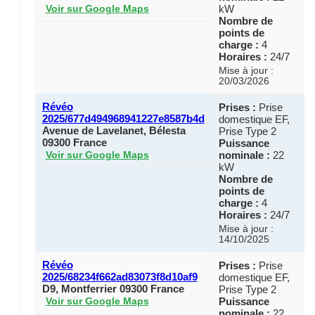
kW
Voir sur Google Maps
Nombre de
points de
charge :
4
Horaires :
24/7
Mise à jour :
20/03/2026
Révéo
Prises :
Prise
2025/677d494968941227e8587b4d
domestique EF,
Avenue de Lavelanet, Bélesta
Prise Type 2
09300 France
Puissance
nominale :
22
Voir sur Google Maps
kW
Nombre de
points de
charge :
4
Horaires :
24/7
Mise à jour :
14/10/2025
Révéo
Prises :
Prise
2025/68234f662ad83073f8d10af9
domestique EF,
D9, Montferrier 09300 France
Prise Type 2
Puissance
Voir sur Google Maps
nominale :
22