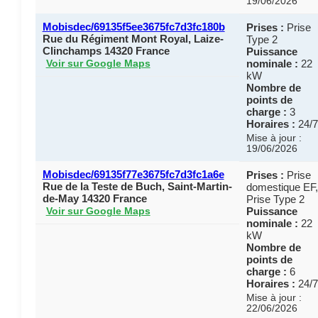
19/06/2026
Mobisdec/69135f5ee3675fc7d3fc180b
Prises :
Prise
Rue du Régiment Mont Royal, Laize-
Type 2
Clinchamps 14320 France
Puissance
nominale :
22
Voir sur Google Maps
kW
Nombre de
points de
charge :
3
Horaires :
24/7
Mise à jour :
19/06/2026
Mobisdec/69135f77e3675fc7d3fc1a6e
Prises :
Prise
Rue de la Teste de Buch, Saint-Martin-
domestique EF,
de-May 14320 France
Prise Type 2
Puissance
Voir sur Google Maps
nominale :
22
kW
Nombre de
points de
charge :
6
Horaires :
24/7
Mise à jour :
22/06/2026