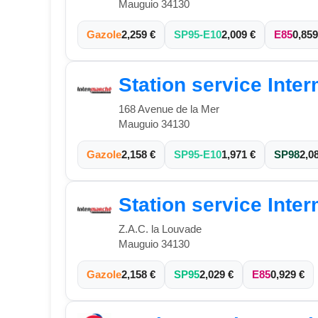
Mauguio 34130
Gazole
2,259 €
SP95-E10
2,009 €
E85
0,859
Station service Inte
168 Avenue de la Mer
Mauguio 34130
Gazole
2,158 €
SP95-E10
1,971 €
SP98
2,0
Station service Inte
Z.A.C. la Louvade
Mauguio 34130
Gazole
2,158 €
SP95
2,029 €
E85
0,929 €