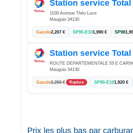
Station service Tota
1030 Avenue Théo Luce
Mauguio 34130
Gazole
2,207 €
SP95-E10
1,990 €
SP98
1,9
Station service Tota
ROUTE DEPARTEMENTALE 59 E CAR
Mauguio 34130
Gazole
2,250 €
SP95-E10
1,920 €
Rupture
Prix les plus bas par carbur