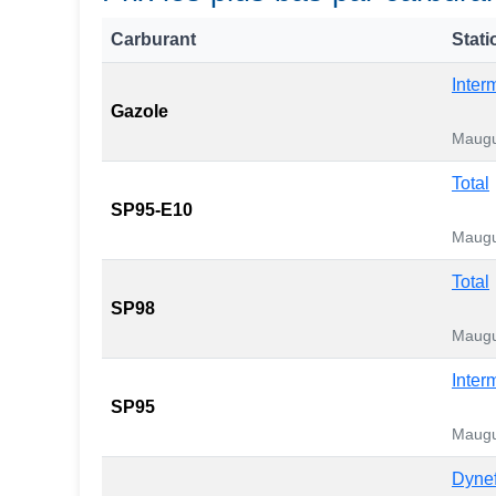
Carburant
Stati
Inter
Gazole
Maugu
Total
SP95-E10
Maugu
Total
SP98
Maugu
Inter
SP95
Maugu
Dynef