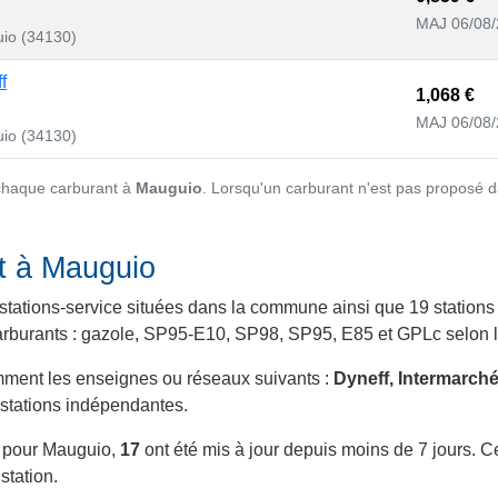
MAJ 06/08
io (34130)
f
1,068 €
MAJ 06/08
io (34130)
 chaque carburant à
Mauguio
. Lorsqu'un carburant n'est pas proposé d
nt à Mauguio
stations-service situées dans la commune ainsi que 19 stations 
 carburants : gazole, SP95-E10, SP98, SP95, E85 et GPLc selon le
mment les enseignes ou réseaux suivants :
Dyneff, Intermarché
 stations indépendantes.
s pour Mauguio,
17
ont été mis à jour depuis moins de 7 jours. Ce
station.