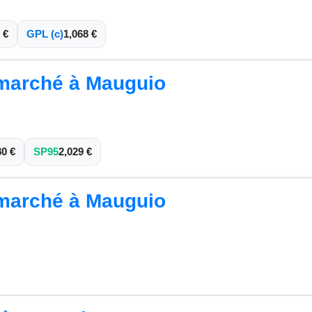
 €
GPL (c)
1,068 €
rmarché à Mauguio
80 €
SP95
2,029 €
rmarché à Mauguio