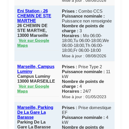
Mise à jour : 08/08/2026
Eni Station - 26
Prises :
Combo CCS
CHEMIN DE STE
Puissance nominale :
MARTHE
Puissance non renseignée
26 CHEMIN DE
Nombre de points de
STE MARTHE,
charge :
3
13000 Marseille
Horaires :
Mo 06:00-
18:00,Tu 06:00-18:00,We
Voir sur Google
06:00-18:00,Th 06:00-
Maps
18:00,Fr 06:00-18:00
Mise à jour : 08/08/2026
Marseille, Campus
Prises :
Prise Type 2
Luminy
Puissance nominale :
11
Campus Luminy
kW
13000 MARSEILLE
Nombre de points de
charge :
4
Voir sur Google
Horaires :
24/7
Maps
Mise à jour : 01/05/2023
Marseille, Parking
Prises :
Prise domestique
De La Gare La
EF
Barasse
Puissance nominale :
4
Parking De La
kW
Gare La Barasse
Nombre de points de