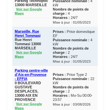
Parking Technoptic
Puissance nominale :
4
13000 MARSEILLE
kW
Nombre de points de
Voir sur Google
charge :
4
Maps
Horaires :
24/7
Mise à jour : 01/05/2023
Marseille, Rue
Prises :
Prise domestique
Henri Tommasi
EF
Rue Henri
Puissance nominale :
4
Tommasi 13000
kW
MARSEILLE
Nombre de points de
charge :
2
Voir sur Google
Horaires :
24/7
Maps
Mise à jour : 01/05/2023
Parking centre-ville
d'Aix-en-Provence
Prises :
Prise Type 2
- EFFIA
Puissance nominale :
22
0 BOULEVARD
kW
GUSTAVE
Nombre de points de
DESPLACES,
charge :
2
13000 AIX EN
Horaires :
Mo-Su 00:00-
PROVENCE
23:57
Voir sur Google
Mise à jour : 03/08/2026
Maps