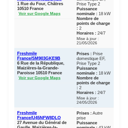
1 Rue du Four, Châtres
Prise Type 2
10510 France
Puissance
nominale :
18 kW
Voir sur Google Maps
Nombre de
points de charge
:
2
Horaires :
24/7
Mise à jour :
21/05/2026
Freshmile
Prises :
Prise
France/SM903GKE9B
domestique EF,
6 Rue de la République,
Prise Type 2
Maizières-la-Grande-
Puissance
Paroisse 10510 France
nominale :
18 kW
Nombre de
Voir sur Google Maps
points de charge
:
2
Horaires :
24/7
Mise à jour :
24/05/2026
Freshmile
Prises :
Autre
France/U45NFW8DLO
prise
27 Avenue du Général de
Puissance
Gaulle, Maizières-la-
nominale :
43 kW