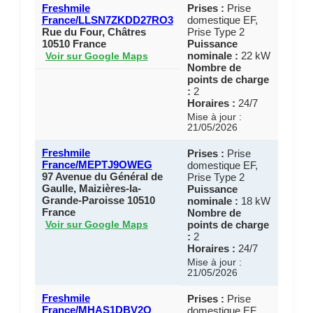
Freshmile
Prises :
Prise
France/LLSN7ZKDD27RO3
domestique EF,
Rue du Four, Châtres
Prise Type 2
10510 France
Puissance
nominale :
22 kW
Voir sur Google Maps
Nombre de
points de charge
:
2
Horaires :
24/7
Mise à jour :
21/05/2026
Freshmile
Prises :
Prise
France/MEPTJ9OWEG
domestique EF,
97 Avenue du Général de
Prise Type 2
Gaulle, Maizières-la-
Puissance
Grande-Paroisse 10510
nominale :
18 kW
France
Nombre de
points de charge
Voir sur Google Maps
:
2
Horaires :
24/7
Mise à jour :
21/05/2026
Freshmile
Prises :
Prise
France/MHAS1DBV2O
domestique EF,