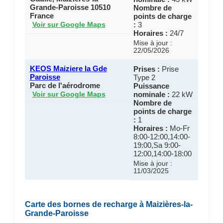
Grande-Paroisse 10510
Nombre de
France
points de charge
:
3
Voir sur Google Maps
Horaires :
24/7
Mise à jour :
22/05/2026
KEOS Maiziere la Gde
Prises :
Prise
Paroisse
Type 2
Parc de l'aérodrome
Puissance
nominale :
22 kW
Voir sur Google Maps
Nombre de
points de charge
:
1
Horaires :
Mo-Fr
8:00-12:00,14:00-
19:00,Sa 9:00-
12:00,14:00-18:00
Mise à jour :
11/03/2025
Carte des bornes de recharge à Maizières-la-
Grande-Paroisse