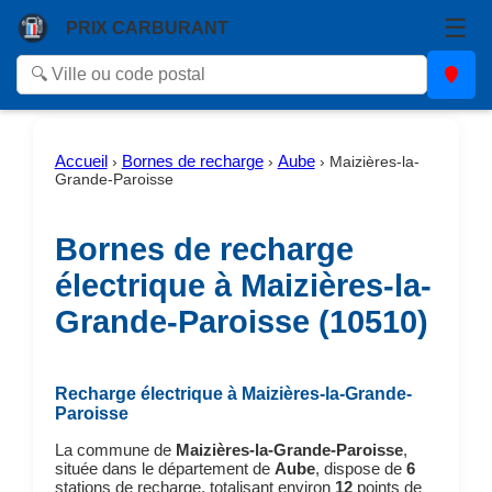
☰
PRIX CARBURANT
Accueil
Bornes de recharge
Aube
›
›
›
Maizières-la-
Grande-Paroisse
Bornes de recharge
électrique à Maizières-la-
Grande-Paroisse (10510)
Recharge électrique à Maizières-la-Grande-
Paroisse
La commune de
Maizières-la-Grande-Paroisse
,
située dans le département de
Aube
, dispose de
6
stations de recharge, totalisant environ
12
points de