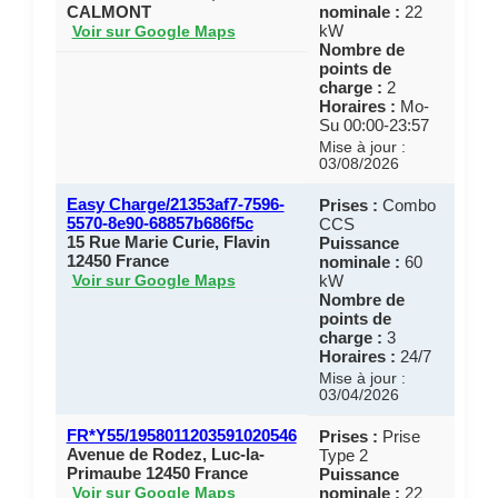
CALMONT
nominale :
22
kW
Voir sur Google Maps
Nombre de
points de
charge :
2
Horaires :
Mo-
Su 00:00-23:57
Mise à jour :
03/08/2026
Easy Charge/21353af7-7596-
Prises :
Combo
5570-8e90-68857b686f5c
CCS
15 Rue Marie Curie, Flavin
Puissance
12450 France
nominale :
60
kW
Voir sur Google Maps
Nombre de
points de
charge :
3
Horaires :
24/7
Mise à jour :
03/04/2026
FR*Y55/1958011203591020546
Prises :
Prise
Avenue de Rodez, Luc-la-
Type 2
Primaube 12450 France
Puissance
nominale :
22
Voir sur Google Maps