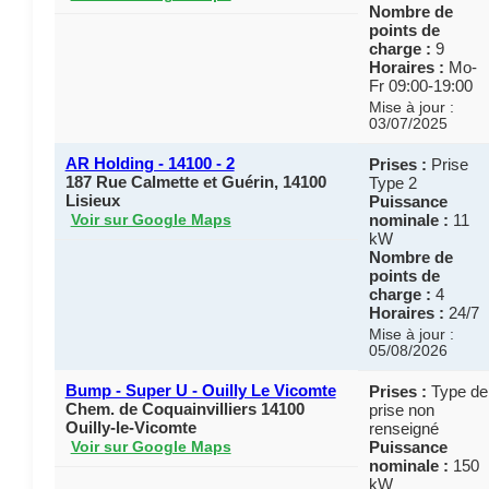
Nombre de
points de
charge :
9
Horaires :
Mo-
Fr 09:00-19:00
Mise à jour :
03/07/2025
AR Holding - 14100 - 2
Prises :
Prise
187 Rue Calmette et Guérin, 14100
Type 2
Lisieux
Puissance
nominale :
11
Voir sur Google Maps
kW
Nombre de
points de
charge :
4
Horaires :
24/7
Mise à jour :
05/08/2026
Bump - Super U - Ouilly Le Vicomte
Prises :
Type de
Chem. de Coquainvilliers 14100
prise non
Ouilly-le-Vicomte
renseigné
Puissance
Voir sur Google Maps
nominale :
150
kW