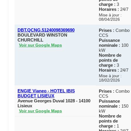
charge :
3
Horaires :
24/7
Mise à jour :
08/04/2026
DBT.QCNG.51240098369690
Prises :
Combo
BOULEVARD WINSTON
CCS
CHURCHILL
Puissance
nominale :
100
Voir sur Google Maps
kW
Nombre de
points de
charge :
3
Horaires :
24/7
Mise à jour :
18/02/2026
ENGIE Vianeo - HOTEL IBIS
Prises :
Combo
BUDGET LISIEUX
CCS
Avenue Georges Duval 1028 - 14100
Puissance
Lisieux
nominale :
150
kW
Voir sur Google Maps
Nombre de
points de
charge :
1
Horaires :
24/7