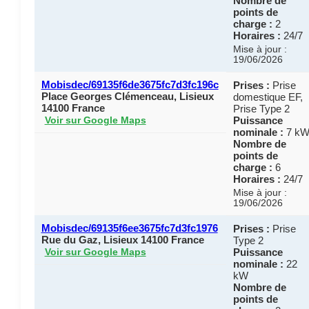
Nombre de
points de
charge :
2
Horaires :
24/7
Mise à jour :
19/06/2026
Mobisdec/69135f6de3675fc7d3fc196c
Prises :
Prise
Place Georges Clémenceau, Lisieux
domestique EF,
14100 France
Prise Type 2
Puissance
Voir sur Google Maps
nominale :
7 k
Nombre de
points de
charge :
6
Horaires :
24/7
Mise à jour :
19/06/2026
Mobisdec/69135f6ee3675fc7d3fc1976
Prises :
Prise
Rue du Gaz, Lisieux 14100 France
Type 2
Puissance
Voir sur Google Maps
nominale :
22
kW
Nombre de
points de