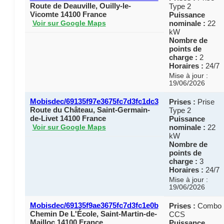
Route de Deauville, Ouilly-le-
Type 2
Vicomte 14100 France
Puissance
nominale :
22
Voir sur Google Maps
kW
Nombre de
points de
charge :
2
Horaires :
24/7
Mise à jour :
19/06/2026
Mobisdec/69135f97e3675fc7d3fc1dc3
Prises :
Prise
Route du Château, Saint-Germain-
Type 2
de-Livet 14100 France
Puissance
nominale :
22
Voir sur Google Maps
kW
Nombre de
points de
charge :
3
Horaires :
24/7
Mise à jour :
19/06/2026
Mobisdec/69135f9ae3675fc7d3fc1e0b
Prises :
Combo
Chemin De L'École, Saint-Martin-de-
CCS
Mailloc 14100 France
Puissance