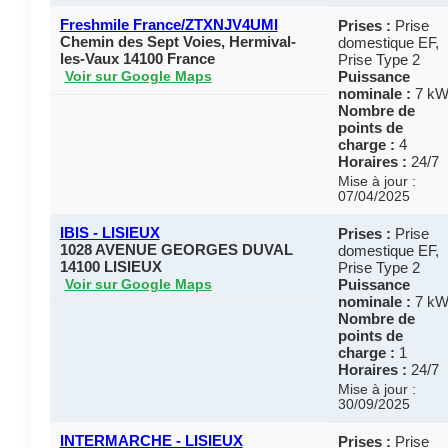
Freshmile France/ZTXNJV4UMI
Prises :
Prise
Chemin des Sept Voies, Hermival-
domestique EF,
les-Vaux 14100 France
Prise Type 2
Puissance
Voir sur Google Maps
nominale :
7 k
Nombre de
points de
charge :
4
Horaires :
24/7
Mise à jour :
07/04/2025
IBIS - LISIEUX
Prises :
Prise
1028 AVENUE GEORGES DUVAL
domestique EF,
14100 LISIEUX
Prise Type 2
Puissance
Voir sur Google Maps
nominale :
7 k
Nombre de
points de
charge :
1
Horaires :
24/7
Mise à jour :
30/09/2025
INTERMARCHE - LISIEUX
Prises :
Prise