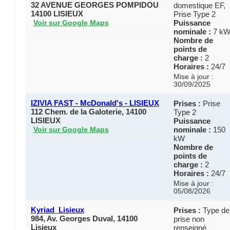
32 AVENUE GEORGES POMPIDOU
domestique EF,
14100 LISIEUX
Prise Type 2
Puissance
Voir sur Google Maps
nominale :
7 k
Nombre de
points de
charge :
2
Horaires :
24/7
Mise à jour :
30/09/2025
IZIVIA FAST - McDonald's - LISIEUX
Prises :
Prise
112 Chem. de la Galoterie, 14100
Type 2
LISIEUX
Puissance
nominale :
150
Voir sur Google Maps
kW
Nombre de
points de
charge :
2
Horaires :
24/7
Mise à jour :
05/08/2026
Kyriad_Lisieux
Prises :
Type de
984, Av. Georges Duval, 14100
prise non
Lisieux
renseigné