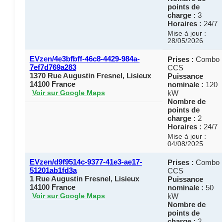
points de
charge :
3
Horaires :
24/7
Mise à jour :
28/05/2026
EVzen/4e3bfbff-46c8-4429-984a-
Prises :
Combo
7ef7d769a283
CCS
1370 Rue Augustin Fresnel, Lisieux
Puissance
14100 France
nominale :
120
kW
Voir sur Google Maps
Nombre de
points de
charge :
2
Horaires :
24/7
Mise à jour :
04/08/2025
EVzen/d9f9514c-9377-41e3-ae17-
Prises :
Combo
51201ab1fd3a
CCS
1 Rue Augustin Fresnel, Lisieux
Puissance
14100 France
nominale :
50
kW
Voir sur Google Maps
Nombre de
points de
charge :
2