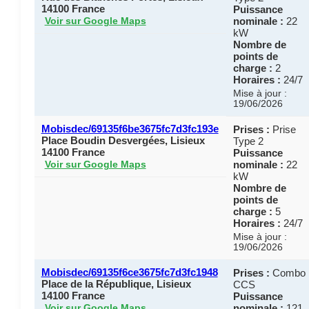
14100 France
Puissance
nominale :
22
Voir sur Google Maps
kW
Nombre de
points de
charge :
2
Horaires :
24/7
Mise à jour :
19/06/2026
Mobisdec/69135f6be3675fc7d3fc193e
Prises :
Prise
Place Boudin Desvergées, Lisieux
Type 2
14100 France
Puissance
nominale :
22
Voir sur Google Maps
kW
Nombre de
points de
charge :
5
Horaires :
24/7
Mise à jour :
19/06/2026
Mobisdec/69135f6ce3675fc7d3fc1948
Prises :
Combo
Place de la République, Lisieux
CCS
14100 France
Puissance
nominale :
121
Voir sur Google Maps