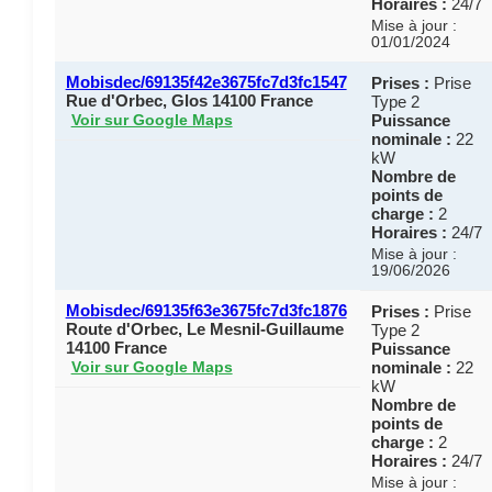
Horaires :
24/7
Mise à jour :
01/01/2024
Mobisdec/69135f42e3675fc7d3fc1547
Prises :
Prise
Rue d'Orbec, Glos 14100 France
Type 2
Puissance
Voir sur Google Maps
nominale :
22
kW
Nombre de
points de
charge :
2
Horaires :
24/7
Mise à jour :
19/06/2026
Mobisdec/69135f63e3675fc7d3fc1876
Prises :
Prise
Route d'Orbec, Le Mesnil-Guillaume
Type 2
14100 France
Puissance
nominale :
22
Voir sur Google Maps
kW
Nombre de
points de
charge :
2
Horaires :
24/7
Mise à jour :