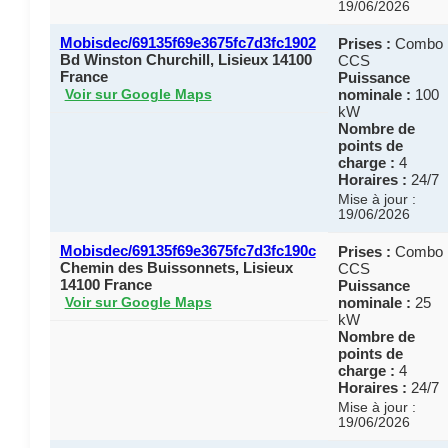
19/06/2026
Mobisdec/69135f69e3675fc7d3fc1902
Prises :
Combo
Bd Winston Churchill, Lisieux 14100
CCS
France
Puissance
nominale :
100
Voir sur Google Maps
kW
Nombre de
points de
charge :
4
Horaires :
24/7
Mise à jour :
19/06/2026
Mobisdec/69135f69e3675fc7d3fc190c
Prises :
Combo
Chemin des Buissonnets, Lisieux
CCS
14100 France
Puissance
nominale :
25
Voir sur Google Maps
kW
Nombre de
points de
charge :
4
Horaires :
24/7
Mise à jour :
19/06/2026