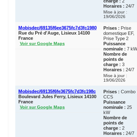
charge :
2
Horaires :
24/7
Mise à jour :
19/06/2026
Mobisdec/69135f6ee3675fc7d3fc1980
Prises :
Prise
Rue du Pré d'Auge, Lisieux 14100
domestique EF,
France
Prise Type 2
Puissance
Voir sur Google Maps
nominale :
7 k
Nombre de
points de
charge :
3
Horaires :
24/7
Mise à jour :
19/06/2026
Mobisdec/69135f6fe3675fc7d3fc198c
Prises :
Combo
Boulevard Jules Ferry, Lisieux 14100
CCS
France
Puissance
nominale :
25
Voir sur Google Maps
kW
Nombre de
points de
charge :
2
Horaires :
24/7