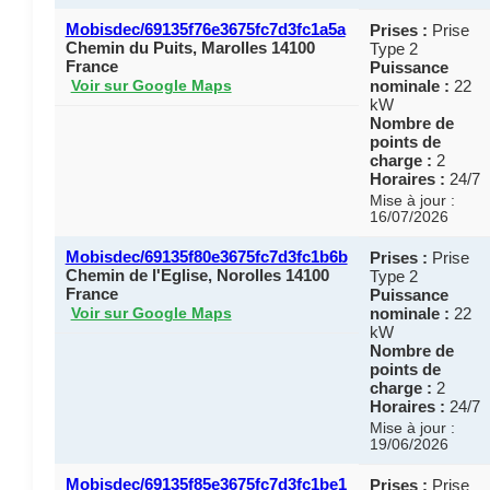
Mobisdec/69135f76e3675fc7d3fc1a5a
Prises :
Prise
Chemin du Puits, Marolles 14100
Type 2
France
Puissance
nominale :
22
Voir sur Google Maps
kW
Nombre de
points de
charge :
2
Horaires :
24/7
Mise à jour :
16/07/2026
Mobisdec/69135f80e3675fc7d3fc1b6b
Prises :
Prise
Chemin de l'Eglise, Norolles 14100
Type 2
France
Puissance
nominale :
22
Voir sur Google Maps
kW
Nombre de
points de
charge :
2
Horaires :
24/7
Mise à jour :
19/06/2026
Mobisdec/69135f85e3675fc7d3fc1be1
Prises :
Prise