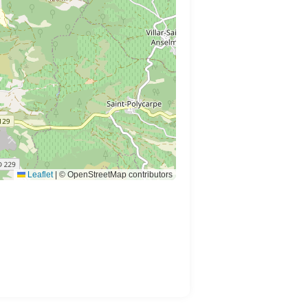
Leaflet
|
© OpenStreetMap contributors