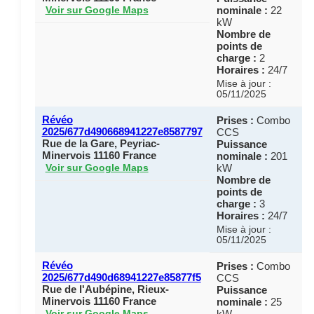
nominale :
22
Voir sur Google Maps
kW
Nombre de
points de
charge :
2
Horaires :
24/7
Mise à jour :
05/11/2025
Révéo
Prises :
Combo
2025/677d490668941227e8587797
CCS
Rue de la Gare, Peyriac-
Puissance
Minervois 11160 France
nominale :
201
kW
Voir sur Google Maps
Nombre de
points de
charge :
3
Horaires :
24/7
Mise à jour :
05/11/2025
Révéo
Prises :
Combo
2025/677d490d68941227e85877f5
CCS
Rue de l'Aubépine, Rieux-
Puissance
Minervois 11160 France
nominale :
25
kW
Voir sur Google Maps