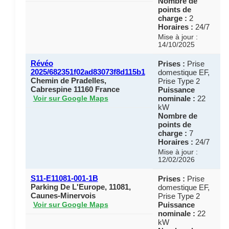
Nombre de
points de
charge :
2
Horaires :
24/7
Mise à jour :
14/10/2025
Révéo
Prises :
Prise
2025/682351f02ad83073f8d115b1
domestique EF,
Chemin de Pradelles,
Prise Type 2
Cabrespine 11160 France
Puissance
nominale :
22
Voir sur Google Maps
kW
Nombre de
points de
charge :
7
Horaires :
24/7
Mise à jour :
12/02/2026
S11-E11081-001-1B
Prises :
Prise
Parking De L'Europe, 11081,
domestique EF,
Caunes-Minervois
Prise Type 2
Puissance
Voir sur Google Maps
nominale :
22
kW