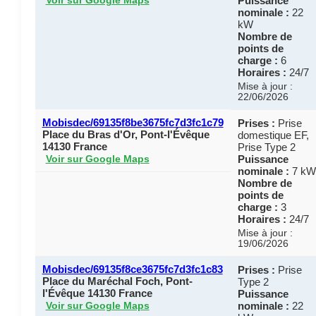
Puissance
Voir sur Google Maps
nominale :
22
kW
Nombre de
points de
charge :
6
Horaires :
24/7
Mise à jour :
22/06/2026
Mobisdec/69135f8be3675fc7d3fc1c79
Prises :
Prise
Place du Bras d'Or, Pont-l'Évêque
domestique EF,
14130 France
Prise Type 2
Puissance
Voir sur Google Maps
nominale :
7 kW
Nombre de
points de
charge :
3
Horaires :
24/7
Mise à jour :
19/06/2026
Mobisdec/69135f8ce3675fc7d3fc1c83
Prises :
Prise
Place du Maréchal Foch, Pont-
Type 2
l'Évêque 14130 France
Puissance
nominale :
22
Voir sur Google Maps