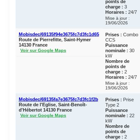
points de
charge :
3
Horaires :
24/7
Mise à jour :
19/06/2026
Mobisdec/69135f94e3675fc7d3fc1d65
Prises :
Combo
Route de Pierrefitte, Saint-Hymer
CCS
14130 France
Puissance
nominale :
30
Voir sur Google Maps
kW
Nombre de
points de
charge :
2
Horaires :
24/7
Mise à jour :
19/06/2026
Mobisdec/69135fa7e3675fc7d3fc1f2b
Prises :
Prise
Route de l'Eglise, Saint-Benoît-
Type 2
d'Hébertot 14130 France
Puissance
nominale :
22
Voir sur Google Maps
kW
Nombre de
points de
charge :
2