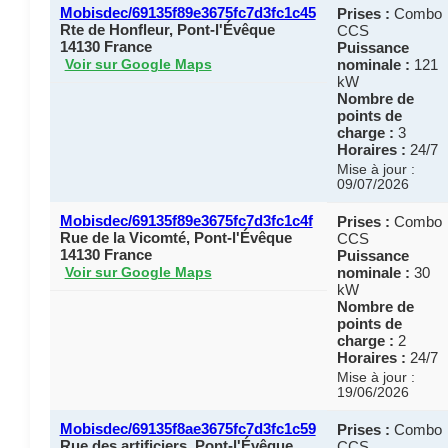
Mobisdec/69135f89e3675fc7d3fc1c45
Prises :
Combo
Rte de Honfleur, Pont-l'Évêque
CCS
14130 France
Puissance
nominale :
121
Voir sur Google Maps
kW
Nombre de
points de
charge :
3
Horaires :
24/7
Mise à jour :
09/07/2026
Mobisdec/69135f89e3675fc7d3fc1c4f
Prises :
Combo
Rue de la Vicomté, Pont-l'Évêque
CCS
14130 France
Puissance
nominale :
30
Voir sur Google Maps
kW
Nombre de
points de
charge :
2
Horaires :
24/7
Mise à jour :
19/06/2026
Mobisdec/69135f8ae3675fc7d3fc1c59
Prises :
Combo
Rue des artificiers, Pont-l'Évêque
CCS