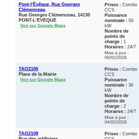
Pont-l'Évêque, Rue Georges
Prises :
Combo
Clémenceau
CCS
Rue Georges Clémenceau, 14130
Puissance
PONT-L'EVEQUE
nominale :
50
kW
Voir sur Google Maps
Nombre de
points de
charge :
1
Horaires :
24/7
Mise à jour :
06/02/2026
TAO2105
Prises :
Combo
Place de la Mairie
CCS
Puissance
Voir sur Google Maps
nominale :
30
kW
Nombre de
points de
charge :
2
Horaires :
24/7
Mise à jour :
04/02/2026
TAO2109
Prises :
Combo
Rue des artificiers
CCS