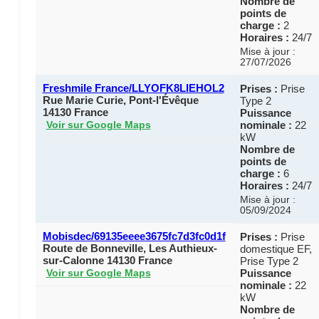
Nombre de
points de
charge :
2
Horaires :
24/7
Mise à jour :
27/07/2026
Freshmile France/LLYOFK8LIEHOL2
Prises :
Prise
Rue Marie Curie, Pont-l'Évêque
Type 2
14130 France
Puissance
nominale :
22
Voir sur Google Maps
kW
Nombre de
points de
charge :
6
Horaires :
24/7
Mise à jour :
05/09/2024
Mobisdec/69135eeee3675fc7d3fc0d1f
Prises :
Prise
Route de Bonneville, Les Authieux-
domestique EF,
sur-Calonne 14130 France
Prise Type 2
Puissance
Voir sur Google Maps
nominale :
22
kW
Nombre de