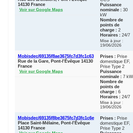
14130 France
Puissance
nominale :
30
Voir sur Google Maps
kW
Nombre de
points de
charge :
2
Horaires :
24/7
Mise à jour :
19/06/2026
Mobisdec/69135f8ae3675fc7d3fc1c63
Prises :
Prise
Rue de la Gare, Pont-l'Évêque 14130
domestique EF,
France
Prise Type 2
Puissance
Voir sur Google Maps
nominale :
7 kW
Nombre de
points de
charge :
6
Horaires :
24/7
Mise à jour :
19/06/2026
Mobisdec/69135f8be3675fc7d3fc1c6e
Prises :
Prise
Place Saint-Mélaine, Pont-l'Évêque
domestique EF,
14130 France
Prise Type 2