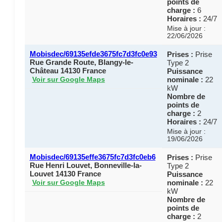
points de
charge :
6
Horaires :
24/7
Mise à jour :
22/06/2026
Mobisdec/69135efde3675fc7d3fc0e93
Prises :
Prise
Rue Grande Route, Blangy-le-
Type 2
Château 14130 France
Puissance
nominale :
22
Voir sur Google Maps
kW
Nombre de
points de
charge :
2
Horaires :
24/7
Mise à jour :
19/06/2026
Mobisdec/69135effe3675fc7d3fc0eb6
Prises :
Prise
Rue Henri Louvet, Bonneville-la-
Type 2
Louvet 14130 France
Puissance
nominale :
22
Voir sur Google Maps
kW
Nombre de
points de
charge :
2