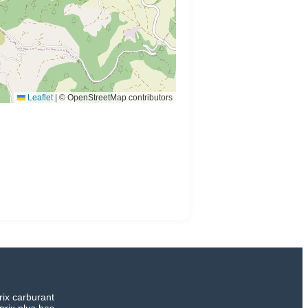
Leaflet
|
© OpenStreetMap contributors
rix carburant