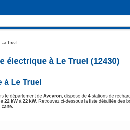
›
Le Truel
 électrique à Le Truel (12430)
 à Le Truel
ans le département de
Aveyron
, dispose de
4
stations de recharg
de
22 kW
à
22 kW
. Retrouvez ci-dessous la liste détaillée des b
 carte.