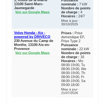
Puissance
13100 Saint-Marc-
nominale :
7 kW
Jaumegarde
Nombre de points
de charge :
4
Voir sur Google Maps
Horaires :
24/7
Mise à jour :
30/10/2025
Volvo Honda - Aix -
Prises :
Prise
powered by DRIVECO
domestique EF,
230 Avenue du Camp de
Prise Type 2
Menthe, 13100 Aix-en-
Puissance
Provence
nominale :
22 kW
Nombre de points
Voir sur Google Maps
de charge :
16
Horaires :
Mo
08:00-19:00, Tu
08:00-19:00, We
08:00-19:00, Th
08:00-19:00, Fr
08:00-19:00, Sa
09:00-18:00
Mise à jour :
21/07/2026