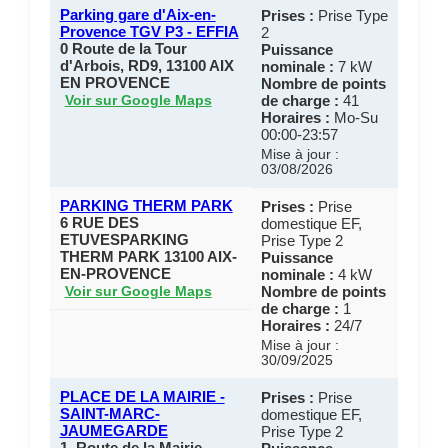
Parking gare d'Aix-en-
Prises :
Prise Type
Provence TGV P3 - EFFIA
2
0 Route de la Tour
Puissance
d'Arbois, RD9, 13100 AIX
nominale :
7 kW
EN PROVENCE
Nombre de points
de charge :
41
Voir sur Google Maps
Horaires :
Mo-Su
00:00-23:57
Mise à jour :
03/08/2026
PARKING THERM PARK
Prises :
Prise
6 RUE DES
domestique EF,
ETUVESPARKING
Prise Type 2
THERM PARK 13100 AIX-
Puissance
EN-PROVENCE
nominale :
4 kW
Nombre de points
Voir sur Google Maps
de charge :
1
Horaires :
24/7
Mise à jour :
30/09/2025
PLACE DE LA MAIRIE -
Prises :
Prise
SAINT-MARC-
domestique EF,
JAUMEGARDE
Prise Type 2
1, Route de la Mairie