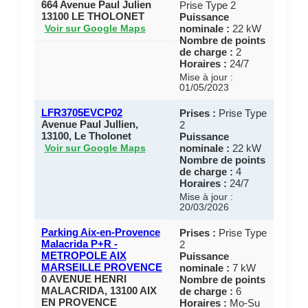
664 Avenue Paul Julien
Prise Type 2
13100 LE THOLONET
Puissance
nominale :
22 kW
Voir sur Google Maps
Nombre de points
de charge :
2
Horaires :
24/7
Mise à jour :
01/05/2023
LFR3705EVCP02
Prises :
Prise Type
Avenue Paul Jullien,
2
13100, Le Tholonet
Puissance
nominale :
22 kW
Voir sur Google Maps
Nombre de points
de charge :
4
Horaires :
24/7
Mise à jour :
20/03/2026
Parking Aix-en-Provence
Prises :
Prise Type
Malacrida P+R -
2
METROPOLE AIX
Puissance
MARSEILLE PROVENCE
nominale :
7 kW
0 AVENUE HENRI
Nombre de points
MALACRIDA, 13100 AIX
de charge :
6
EN PROVENCE
Horaires :
Mo-Su