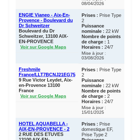
08/04/2026
ENGIE Vianeo - Aix-En-
Prises :
Prise Type
Provence - Boulevard du
2
Dr Schweitzer
Puissance
Boulevard du Dr
nominale :
22 kW
Schweitzer, 13100 AIX-
Nombre de points
EN-PROVENCE
de charge :
1
Horaires :
24/7
Voir sur Google Maps
Mise à jour :
03/08/2026
Freshmile
Prises :
Prise Type
France/LLT7BCNJ21EG75
2
9 Rue Victor Leydet, Aix-
Puissance
en-Provence 13100
nominale :
22 kW
France
Nombre de points
de charge :
2
Voir sur Google Maps
Horaires :
24/7
Mise à jour :
15/01/2025
HOTEL AQUABELLA -
Prises :
Prise
AIX-EN-PROVENCE - 2
domestique EF,
2 RUE DES ETUVES
Prise Type 2
13100 AIX-EN-
Puissance