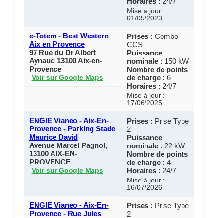
Horaires :
24/7
Mise à jour :
01/05/2023
e-Totem - Best Western
Prises :
Combo
Aix en Provence
CCS
97 Rue du Dr Albert
Puissance
Aynaud 13100 Aix-en-
nominale :
150 kW
Provence
Nombre de points
de charge :
6
Voir sur Google Maps
Horaires :
24/7
Mise à jour :
17/06/2025
ENGIE Vianeo - Aix-En-
Prises :
Prise Type
Provence - Parking Stade
2
Maurice David
Puissance
Avenue Marcel Pagnol,
nominale :
22 kW
13100 AIX-EN-
Nombre de points
PROVENCE
de charge :
4
Horaires :
24/7
Voir sur Google Maps
Mise à jour :
16/07/2026
ENGIE Vianeo - Aix-En-
Prises :
Prise Type
Provence - Rue Jules
2