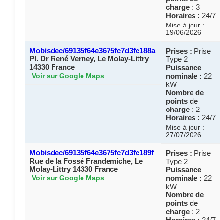
charge :
3
Horaires :
24/7
Mise à jour :
19/06/2026
Mobisdec/69135f64e3675fc7d3fc188a
Prises :
Prise
Pl. Dr René Verney, Le Molay-Littry
Type 2
14330 France
Puissance
nominale :
22
Voir sur Google Maps
kW
Nombre de
points de
charge :
2
Horaires :
24/7
Mise à jour :
27/07/2026
Mobisdec/69135f64e3675fc7d3fc189f
Prises :
Prise
Rue de la Fossé Frandemiche, Le
Type 2
Molay-Littry 14330 France
Puissance
nominale :
22
Voir sur Google Maps
kW
Nombre de
points de
charge :
2
Horaires :
24/7