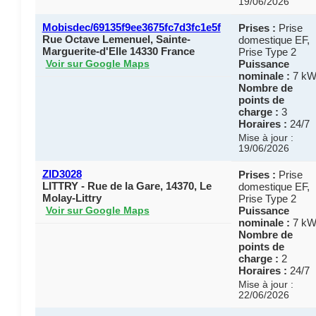
19/06/2026
Mobisdec/69135f9ee3675fc7d3fc1e5f
Prises :
Prise
Rue Octave Lemenuel, Sainte-
domestique EF,
Marguerite-d'Elle 14330 France
Prise Type 2
Puissance
Voir sur Google Maps
nominale :
7 k
Nombre de
points de
charge :
3
Horaires :
24/7
Mise à jour :
19/06/2026
ZID3028
Prises :
Prise
LITTRY - Rue de la Gare, 14370, Le
domestique EF,
Molay-Littry
Prise Type 2
Puissance
Voir sur Google Maps
nominale :
7 k
Nombre de
points de
charge :
2
Horaires :
24/7
Mise à jour :
22/06/2026