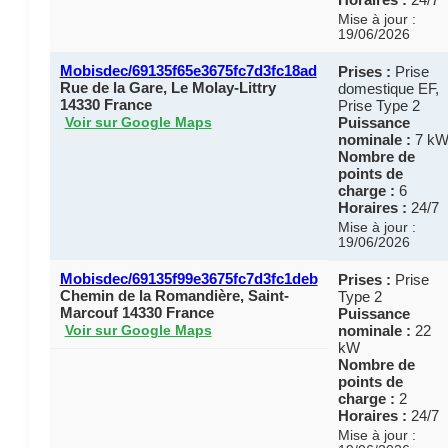
Mise à jour :
19/06/2026
Mobisdec/69135f65e3675fc7d3fc18ad
Prises :
Prise
Rue de la Gare, Le Molay-Littry
domestique EF,
14330 France
Prise Type 2
Puissance
Voir sur Google Maps
nominale :
7 k
Nombre de
points de
charge :
6
Horaires :
24/7
Mise à jour :
19/06/2026
Mobisdec/69135f99e3675fc7d3fc1deb
Prises :
Prise
Chemin de la Romandière, Saint-
Type 2
Marcouf 14330 France
Puissance
nominale :
22
Voir sur Google Maps
kW
Nombre de
points de
charge :
2
Horaires :
24/7
Mise à jour :