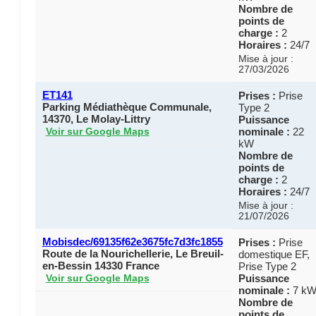
Nombre de
points de
charge :
2
Horaires :
24/7
Mise à jour :
27/03/2026
ET141
Prises :
Prise
Parking Médiathèque Communale,
Type 2
14370, Le Molay-Littry
Puissance
nominale :
22
Voir sur Google Maps
kW
Nombre de
points de
charge :
2
Horaires :
24/7
Mise à jour :
21/07/2026
Mobisdec/69135f62e3675fc7d3fc1855
Prises :
Prise
Route de la Nourichellerie, Le Breuil-
domestique EF,
en-Bessin 14330 France
Prise Type 2
Puissance
Voir sur Google Maps
nominale :
7 k
Nombre de
points de