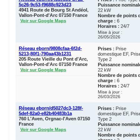
5c26-9c53-f9688c923d23
Puissance nominale
4941 Route de Bourg St Andéol,
22 kW
Vallon-Pont-d'Arc 07150 France
Nombre de points 
charge :
6
Voir sur Google Maps
Horaires :
24/7
Mise à jour :
26/05/2026
Réseau eborn/9808cfaa-6f2d-
Prises :
Prise
5213-80f1-790aa43b1231
domestique EF, Pris
205 Route Vieille du Pont d'Arc,
Type 2
Vallon-Pont-d'Arc 07150 France
Puissance nominale
22 kW
Voir sur Google Maps
Nombre de points 
charge :
6
Horaires :
24/7
Mise à jour :
26/03/2026
Réseau eborn/d5027dc3-128f-
Prises :
Prise
5def-82a0-e82b40483b1a
domestique EF, Pris
760 L'Aven, Orgnac-l'Aven 07150
Type 2
France
Puissance nominale
22 kW
Voir sur Google Maps
Nombre de points 