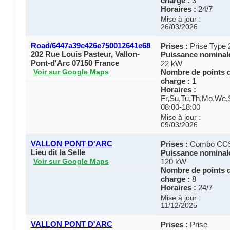
charge :
3
Horaires :
24/7
Mise à jour :
26/03/2026
Road/6447a39e426e750012641e68
Prises :
Prise Type 
202 Rue Louis Pasteur, Vallon-
Puissance nominale
Pont-d'Arc 07150 France
22 kW
Nombre de points 
Voir sur Google Maps
charge :
1
Horaires :
Fr,Su,Tu,Th,Mo,We,
08:00-18:00
Mise à jour :
09/03/2026
VALLON PONT D'ARC
Prises :
Combo CC
Lieu dit la Selle
Puissance nominale
120 kW
Voir sur Google Maps
Nombre de points 
charge :
8
Horaires :
24/7
Mise à jour :
11/12/2025
VALLON PONT D'ARC
Prises :
Prise