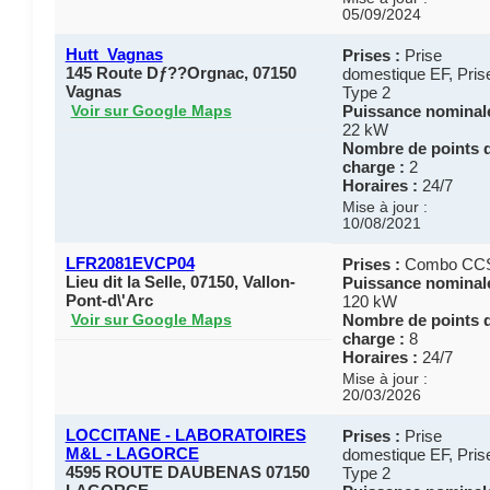
05/09/2024
Hutt_Vagnas
Prises :
Prise
145 Route Dƒ??Orgnac, 07150
domestique EF, Pris
Vagnas
Type 2
Puissance nominale
Voir sur Google Maps
22 kW
Nombre de points 
charge :
2
Horaires :
24/7
Mise à jour :
10/08/2021
LFR2081EVCP04
Prises :
Combo CC
Lieu dit la Selle, 07150, Vallon-
Puissance nominale
Pont-d\'Arc
120 kW
Nombre de points 
Voir sur Google Maps
charge :
8
Horaires :
24/7
Mise à jour :
20/03/2026
LOCCITANE - LABORATOIRES
Prises :
Prise
M&L - LAGORCE
domestique EF, Pris
4595 ROUTE DAUBENAS 07150
Type 2