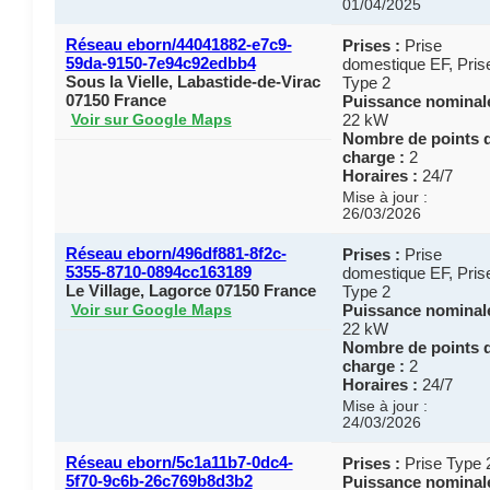
01/04/2025
Réseau eborn/44041882-e7c9-
Prises :
Prise
59da-9150-7e94c92edbb4
domestique EF, Pris
Sous la Vielle, Labastide-de-Virac
Type 2
07150 France
Puissance nominale
22 kW
Voir sur Google Maps
Nombre de points 
charge :
2
Horaires :
24/7
Mise à jour :
26/03/2026
Réseau eborn/496df881-8f2c-
Prises :
Prise
5355-8710-0894cc163189
domestique EF, Pris
Le Village, Lagorce 07150 France
Type 2
Puissance nominale
Voir sur Google Maps
22 kW
Nombre de points 
charge :
2
Horaires :
24/7
Mise à jour :
24/03/2026
Réseau eborn/5c1a11b7-0dc4-
Prises :
Prise Type 
5f70-9c6b-26c769b8d3b2
Puissance nominale