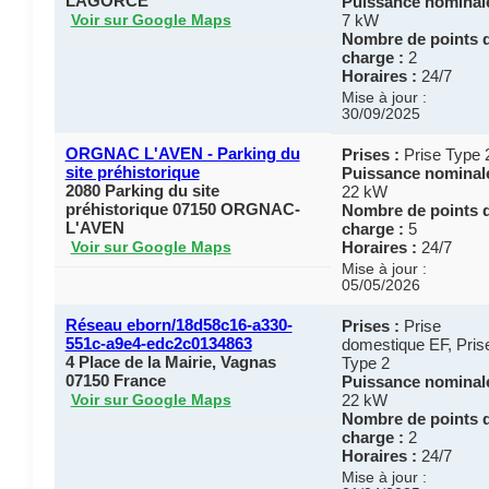
LAGORCE
Puissance nominale
7 kW
Voir sur Google Maps
Nombre de points 
charge :
2
Horaires :
24/7
Mise à jour :
30/09/2025
ORGNAC L'AVEN - Parking du
Prises :
Prise Type 
site préhistorique
Puissance nominale
2080 Parking du site
22 kW
préhistorique 07150 ORGNAC-
Nombre de points 
L'AVEN
charge :
5
Horaires :
24/7
Voir sur Google Maps
Mise à jour :
05/05/2026
Réseau eborn/18d58c16-a330-
Prises :
Prise
551c-a9e4-edc2c0134863
domestique EF, Pris
4 Place de la Mairie, Vagnas
Type 2
07150 France
Puissance nominale
22 kW
Voir sur Google Maps
Nombre de points 
charge :
2
Horaires :
24/7
Mise à jour :