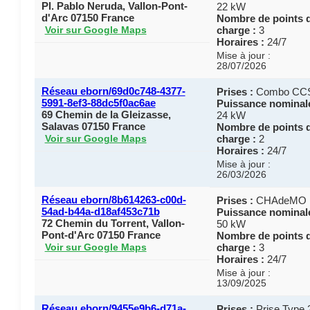
Pl. Pablo Neruda, Vallon-Pont-
22 kW
d'Arc 07150 France
Nombre de points 
charge :
3
Voir sur Google Maps
Horaires :
24/7
Mise à jour :
28/07/2026
Réseau eborn/69d0c748-4377-
Prises :
Combo CC
5991-8ef3-88dc5f0ac6ae
Puissance nominale
69 Chemin de la Gleizasse,
24 kW
Salavas 07150 France
Nombre de points 
charge :
2
Voir sur Google Maps
Horaires :
24/7
Mise à jour :
26/03/2026
Réseau eborn/8b614263-c00d-
Prises :
CHAdeMO
54ad-b44a-d18af453c71b
Puissance nominale
72 Chemin du Torrent, Vallon-
50 kW
Pont-d'Arc 07150 France
Nombre de points 
charge :
3
Voir sur Google Maps
Horaires :
24/7
Mise à jour :
13/09/2025
Réseau eborn/9455e9b6-d71a-
Prises :
Prise Type 