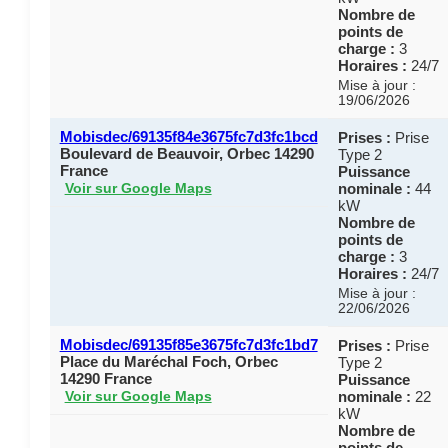
Nombre de
points de
charge :
3
Horaires :
24/7
Mise à jour :
19/06/2026
Mobisdec/69135f84e3675fc7d3fc1bcd
Prises :
Prise
Boulevard de Beauvoir, Orbec 14290
Type 2
France
Puissance
nominale :
44
Voir sur Google Maps
kW
Nombre de
points de
charge :
3
Horaires :
24/7
Mise à jour :
22/06/2026
Mobisdec/69135f85e3675fc7d3fc1bd7
Prises :
Prise
Place du Maréchal Foch, Orbec
Type 2
14290 France
Puissance
nominale :
22
Voir sur Google Maps
kW
Nombre de
points de