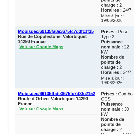
charge :
2
Horaires :
24/7
Mise à jour :
19/06/2026
Mobisdec/69135fa8e3675fc7d3fc1f35
Prises :
Prise
Rue de Copplestone, Valorbiquet
Type 2
14290 France
Puissance
nominale :
22
Voir sur Google Maps
kW
Nombre de
points de
charge :
2
Horaires :
24/7
Mise à jour :
19/06/2026
Mobisdec/69135fbde3675fc7d3fc2152
Prises :
Combo
Route d'Orbec, Valorbiquet 14290
CCS
France
Puissance
nominale :
30
Voir sur Google Maps
kW
Nombre de
points de
charge :
2