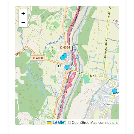
+
−
Leaflet
|
© OpenStreetMap contributors