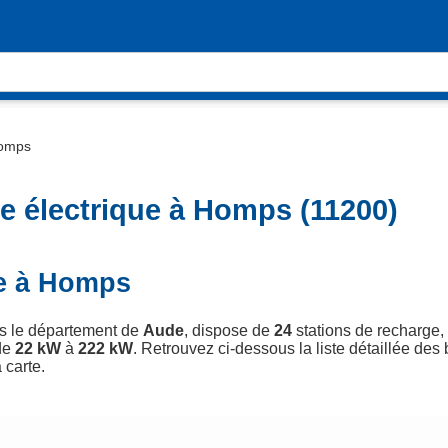
omps
e électrique à Homps (11200)
ue à Homps
ns le département de
Aude
, dispose de
24
stations de recharge, 
de
22 kW
à
222 kW
. Retrouvez ci-dessous la liste détaillée des
 carte.