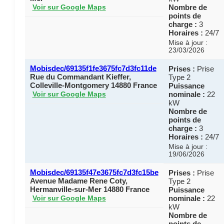
Nombre de
Voir sur Google Maps
points de
charge :
3
Horaires :
24/7
Mise à jour :
23/03/2026
Mobisdec/69135f1fe3675fc7d3fc11de
Prises :
Prise
Rue du Commandant Kieffer,
Type 2
Colleville-Montgomery 14880 France
Puissance
nominale :
22
Voir sur Google Maps
kW
Nombre de
points de
charge :
3
Horaires :
24/7
Mise à jour :
19/06/2026
Mobisdec/69135f47e3675fc7d3fc15be
Prises :
Prise
Avenue Madame Rene Coty,
Type 2
Hermanville-sur-Mer 14880 France
Puissance
nominale :
22
Voir sur Google Maps
kW
Nombre de
points de