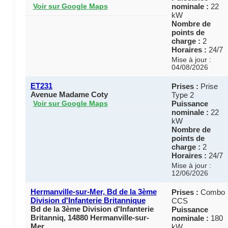
nominale :
22
Voir sur Google Maps
kW
Nombre de
points de
charge :
2
Horaires :
24/7
Mise à jour :
04/08/2026
ET231
Prises :
Prise
Avenue Madame Coty
Type 2
Puissance
Voir sur Google Maps
nominale :
22
kW
Nombre de
points de
charge :
2
Horaires :
24/7
Mise à jour :
12/06/2026
Hermanville-sur-Mer, Bd de la 3ème
Prises :
Combo
Division d'Infanterie Britannique
CCS
Bd de la 3ème Division d'Infanterie
Puissance
Britanniq, 14880 Hermanville-sur-
nominale :
180
Mer
kW