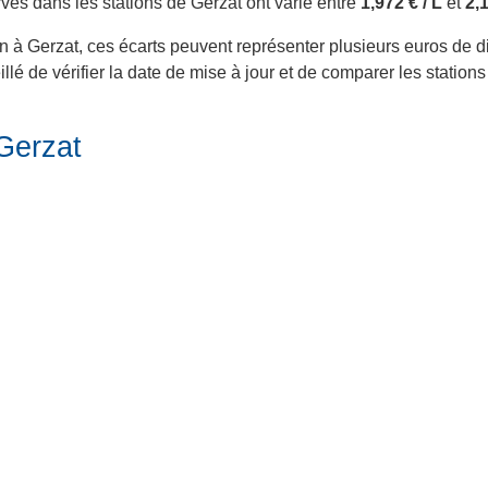
ervés dans les stations de Gerzat ont varié entre
1,972 € / L
et
2,1
in à Gerzat, ces écarts peuvent représenter plusieurs euros de di
lé de vérifier la date de mise à jour et de comparer les station
 Gerzat