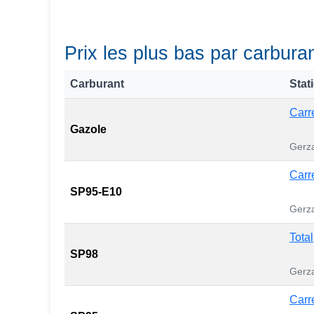
Prix les plus bas par carbura
Carburant
Stat
Carr
Gazole
Gerza
Carr
SP95-E10
Gerza
Total
SP98
Gerza
Carr