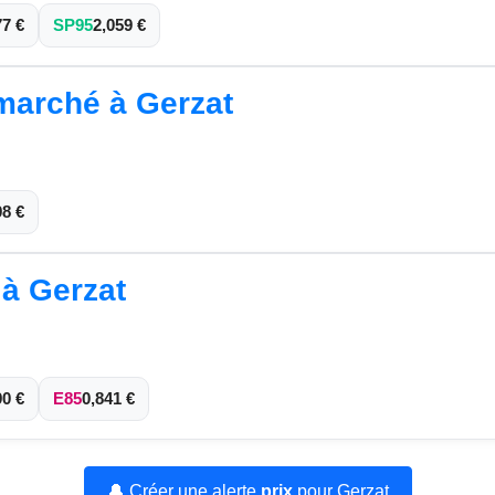
77 €
SP95
2,059 €
rmarché à Gerzat
98 €
 à Gerzat
90 €
E85
0,841 €
🔔 Créer une alerte
prix
pour Gerzat