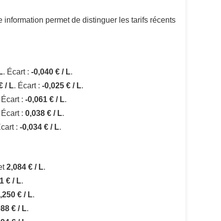
 information permet de distinguer les tarifs récents
L
. Écart :
-0,040 € / L
.
€ / L
. Écart :
-0,025 € / L
.
. Écart :
-0,061 € / L
.
. Écart :
0,038 € / L
.
Écart :
-0,034 € / L
.
et
2,084 € / L
.
1 € / L
.
,250 € / L
.
88 € / L
.