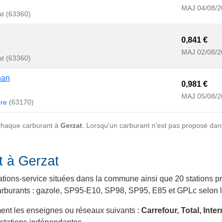
MAJ 04/08/2
t (63360)
0,841 €
MAJ 02/08/2
t (63360)
han
0,981 €
MAJ 05/08/2
ère
(63170)
 chaque carburant à
Gerzat
. Lorsqu'un carburant n'est pas proposé dans
t à Gerzat
ations-service situées dans la commune ainsi que 20 stations pr
 carburants : gazole, SP95-E10, SP98, SP95, E85 et GPLc selon le
ment les enseignes ou réseaux suivants :
Carrefour, Total, Int