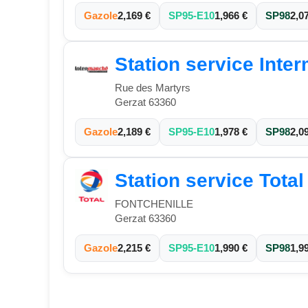
Gazole
2,169 €
SP95-E10
1,966 €
SP98
2,0
Station service Inte
Rue des Martyrs
Gerzat 63360
Gazole
2,189 €
SP95-E10
1,978 €
SP98
2,0
Station service Total
FONTCHENILLE
Gerzat 63360
Gazole
2,215 €
SP95-E10
1,990 €
SP98
1,9