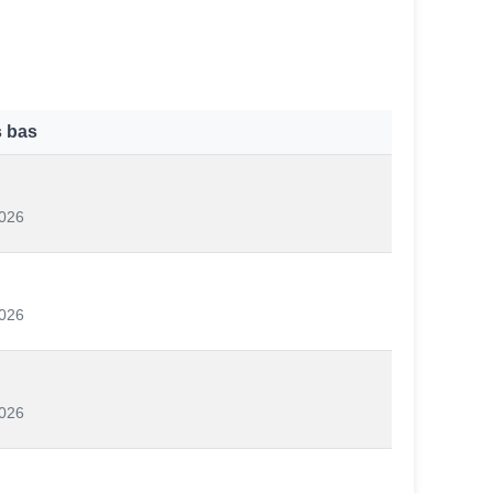
s bas
026
026
026