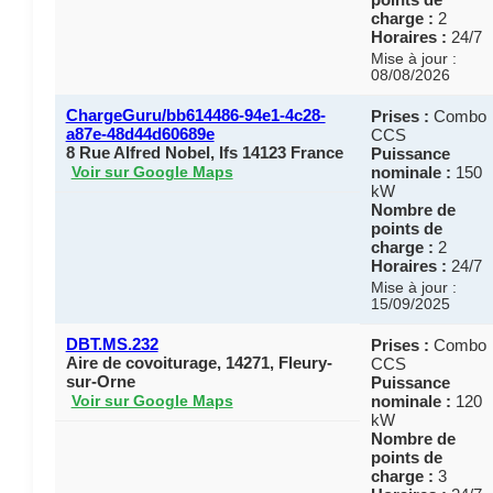
charge :
2
Horaires :
24/7
Mise à jour :
08/08/2026
ChargeGuru/bb614486-94e1-4c28-
Prises :
Combo
a87e-48d44d60689e
CCS
8 Rue Alfred Nobel, Ifs 14123 France
Puissance
nominale :
150
Voir sur Google Maps
kW
Nombre de
points de
charge :
2
Horaires :
24/7
Mise à jour :
15/09/2025
DBT.MS.232
Prises :
Combo
Aire de covoiturage, 14271, Fleury-
CCS
sur-Orne
Puissance
nominale :
120
Voir sur Google Maps
kW
Nombre de
points de
charge :
3