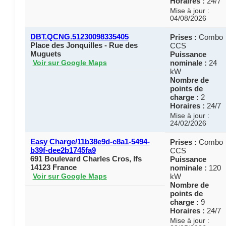
Horaires :
24/7
Mise à jour :
04/08/2026
DBT.QCNG.51230098335405
Prises :
Combo
Place des Jonquilles - Rue des
CCS
Muguets
Puissance
nominale :
24
Voir sur Google Maps
kW
Nombre de
points de
charge :
2
Horaires :
24/7
Mise à jour :
24/02/2026
Easy Charge/11b38e9d-c8a1-5494-
Prises :
Combo
b39f-dee2b1745fa9
CCS
691 Boulevard Charles Cros, Ifs
Puissance
14123 France
nominale :
120
kW
Voir sur Google Maps
Nombre de
points de
charge :
9
Horaires :
24/7
Mise à jour :