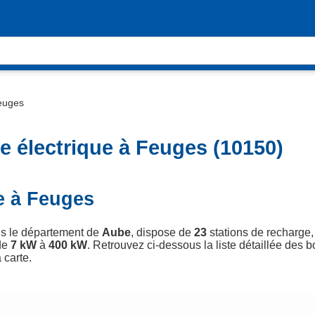
euges
e électrique à Feuges (10150)
e à Feuges
ns le département de
Aube
, dispose de
23
stations de recharge,
de
7 kW
à
400 kW
. Retrouvez ci-dessous la liste détaillée des b
 carte.