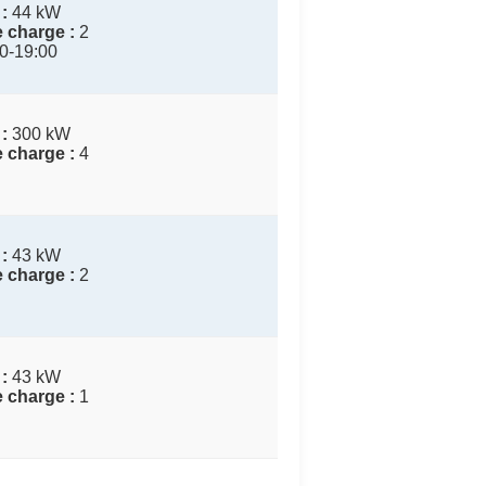
:
44 kW
 charge :
2
0-19:00
:
300 kW
 charge :
4
:
43 kW
 charge :
2
:
43 kW
 charge :
1