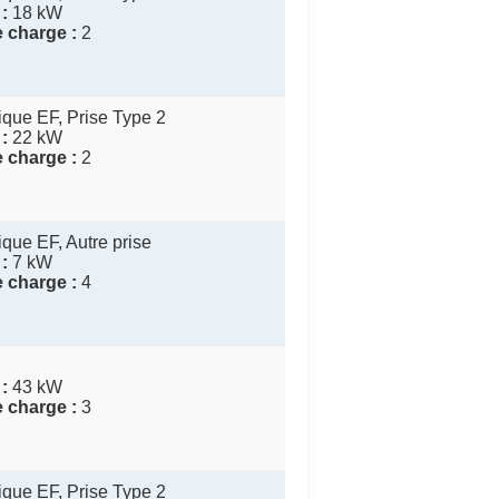
:
18 kW
 charge :
2
que EF, Prise Type 2
:
22 kW
 charge :
2
que EF, Autre prise
:
7 kW
 charge :
4
:
43 kW
 charge :
3
que EF, Prise Type 2