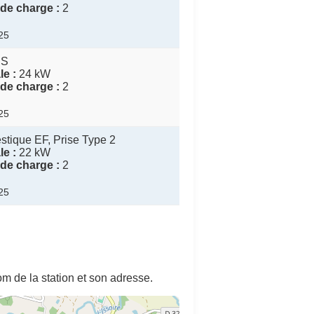
de charge :
2
025
CS
e :
24 kW
de charge :
2
025
tique EF, Prise Type 2
e :
22 kW
de charge :
2
025
m de la station et son adresse.