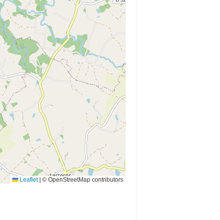
Leaflet
|
© OpenStreetMap contributors