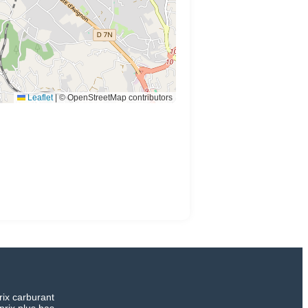
Leaflet
|
© OpenStreetMap contributors
rix carburant