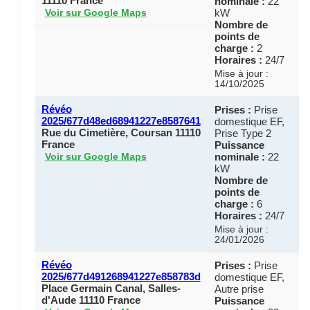
11110 France
nominale :
22
kW
Voir sur Google Maps
Nombre de
points de
charge :
2
Horaires :
24/7
Mise à jour :
14/10/2025
Révéo
Prises :
Prise
2025/677d48ed68941227e8587641
domestique EF,
Rue du Cimetière, Coursan 11110
Prise Type 2
France
Puissance
nominale :
22
Voir sur Google Maps
kW
Nombre de
points de
charge :
6
Horaires :
24/7
Mise à jour :
24/01/2026
Révéo
Prises :
Prise
2025/677d491268941227e858783d
domestique EF,
Place Germain Canal, Salles-
Autre prise
d'Aude 11110 France
Puissance