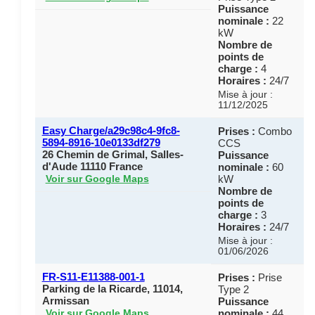
Puissance
nominale :
22
kW
Nombre de
points de
charge :
4
Horaires :
24/7
Mise à jour :
11/12/2025
Easy Charge/a29c98c4-9fc8-
Prises :
Combo
5894-8916-10e0133df279
CCS
26 Chemin de Grimal, Salles-
Puissance
d'Aude 11110 France
nominale :
60
kW
Voir sur Google Maps
Nombre de
points de
charge :
3
Horaires :
24/7
Mise à jour :
01/06/2026
FR-S11-E11388-001-1
Prises :
Prise
Parking de la Ricarde, 11014,
Type 2
Armissan
Puissance
nominale :
44
Voir sur Google Maps