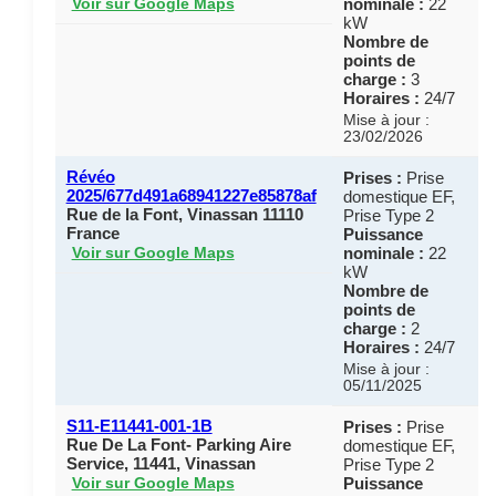
nominale :
22
Voir sur Google Maps
kW
Nombre de
points de
charge :
3
Horaires :
24/7
Mise à jour :
23/02/2026
Révéo
Prises :
Prise
2025/677d491a68941227e85878af
domestique EF,
Rue de la Font, Vinassan 11110
Prise Type 2
France
Puissance
nominale :
22
Voir sur Google Maps
kW
Nombre de
points de
charge :
2
Horaires :
24/7
Mise à jour :
05/11/2025
S11-E11441-001-1B
Prises :
Prise
Rue De La Font- Parking Aire
domestique EF,
Service, 11441, Vinassan
Prise Type 2
Puissance
Voir sur Google Maps