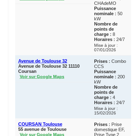
CHAdeMO
Puissance
nominale :
50
kW
Nombre de
points de
charge :
8
Horaires :
24/7
Mise à jour :
07/01/2026
Avenue de Toulouse 32
Prises :
Combo
Avenue de Toulouse 32 11110
CCS
Coursan
Puissance
nominale :
200
Voir sur Google Maps
kW
Nombre de
points de
charge :
4
Horaires :
24/7
Mise à jour :
15/02/2026
COURSAN Toulouse
Prises :
Prise
55 avenue de Toulouse
domestique EF,
Prise Type 2
Voir sur Google Maps