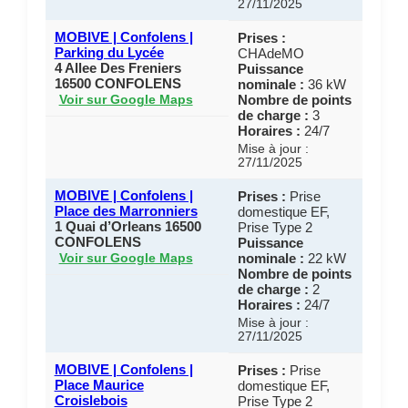
27/11/2025
MOBIVE | Confolens |
Prises :
Parking du Lycée
CHAdeMO
4 Allee Des Freniers
Puissance
16500 CONFOLENS
nominale :
36 kW
Nombre de points
Voir sur Google Maps
de charge :
3
Horaires :
24/7
Mise à jour :
27/11/2025
MOBIVE | Confolens |
Prises :
Prise
Place des Marronniers
domestique EF,
1 Quai d’Orleans 16500
Prise Type 2
CONFOLENS
Puissance
nominale :
22 kW
Voir sur Google Maps
Nombre de points
de charge :
2
Horaires :
24/7
Mise à jour :
27/11/2025
MOBIVE | Confolens |
Prises :
Prise
Place Maurice
domestique EF,
Croislebois
Prise Type 2