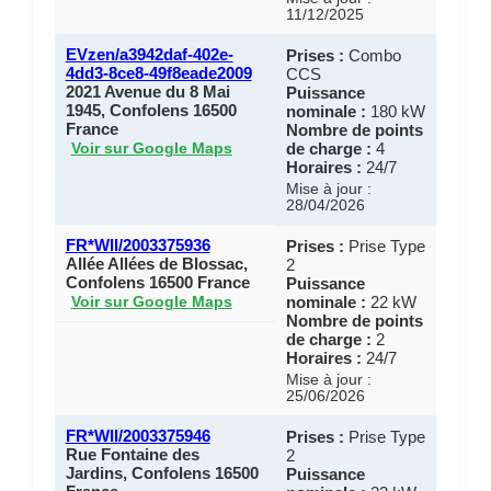
11/12/2025
EVzen/a3942daf-402e-
Prises :
Combo
4dd3-8ce8-49f8eade2009
CCS
2021 Avenue du 8 Mai
Puissance
1945, Confolens 16500
nominale :
180 kW
France
Nombre de points
de charge :
4
Voir sur Google Maps
Horaires :
24/7
Mise à jour :
28/04/2026
FR*WII/2003375936
Prises :
Prise Type
Allée Allées de Blossac,
2
Confolens 16500 France
Puissance
nominale :
22 kW
Voir sur Google Maps
Nombre de points
de charge :
2
Horaires :
24/7
Mise à jour :
25/06/2026
FR*WII/2003375946
Prises :
Prise Type
Rue Fontaine des
2
Jardins, Confolens 16500
Puissance