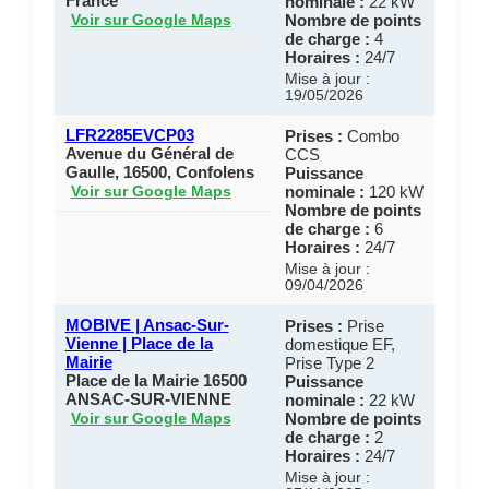
France
nominale :
22 kW
Nombre de points
Voir sur Google Maps
de charge :
4
Horaires :
24/7
Mise à jour :
19/05/2026
LFR2285EVCP03
Prises :
Combo
Avenue du Général de
CCS
Gaulle, 16500, Confolens
Puissance
nominale :
120 kW
Voir sur Google Maps
Nombre de points
de charge :
6
Horaires :
24/7
Mise à jour :
09/04/2026
MOBIVE | Ansac-Sur-
Prises :
Prise
Vienne | Place de la
domestique EF,
Mairie
Prise Type 2
Place de la Mairie 16500
Puissance
ANSAC-SUR-VIENNE
nominale :
22 kW
Nombre de points
Voir sur Google Maps
de charge :
2
Horaires :
24/7
Mise à jour :