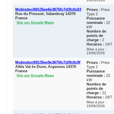
20/03/2026
Mobisdec/69135ee6e3675fc7d3fc0c63
Prises :
Prise
Rue du Pressoir, Valambray 14370
Type 2
France
Puissance
nominale :
22
Voir sur Google Maps
kW
Nombre de
points de
charge :
2
Horaires :
24/7
Mise à jour :
19/06/2026
Mobisdec/69135ee9e3675fc7d3fc0c9f
Prises :
Prise
Allée Val ès Dune, Argences 14370
Type 2
France
Puissance
nominale :
22
Voir sur Google Maps
kW
Nombre de
points de
charge :
21
Horaires :
24/7
Mise à jour :
19/06/2026