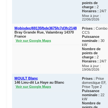
points de
charge :
2
Horaires :
24/7
Mise à jour :
22/06/2026
Mobisdec/69135fbde3675fc7d3fc2148
Prises :
Combo
Bray Grande Rue, Valambray 14370
CCS
France
Puissance
nominale :
30
Voir sur Google Maps
kW
Nombre de
points de
charge :
2
Horaires :
24/7
Mise à jour :
19/06/2026
MOULT Blanc
Prises :
Prise
146 Lieu-dit La Haye au Blanc
domestique EF,
Prise Type 2
Voir sur Google Maps
Puissance
nominale :
22
kW
Nombre de
points de