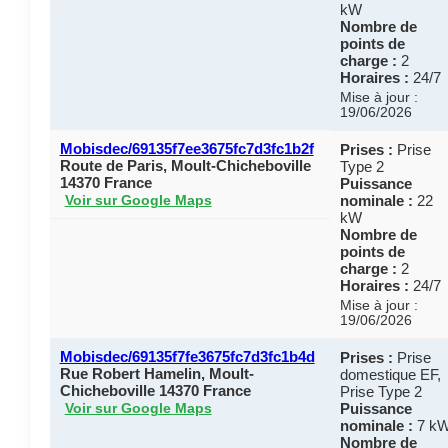
kW
Nombre de
points de
charge :
2
Horaires :
24/7
Mise à jour :
19/06/2026
Mobisdec/69135f7ee3675fc7d3fc1b2f
Prises :
Prise
Route de Paris, Moult-Chicheboville
Type 2
14370 France
Puissance
nominale :
22
Voir sur Google Maps
kW
Nombre de
points de
charge :
2
Horaires :
24/7
Mise à jour :
19/06/2026
Mobisdec/69135f7fe3675fc7d3fc1b4d
Prises :
Prise
Rue Robert Hamelin, Moult-
domestique EF,
Chicheboville 14370 France
Prise Type 2
Puissance
Voir sur Google Maps
nominale :
7 k
Nombre de