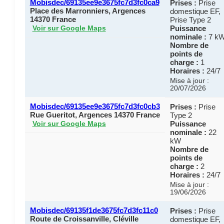
Mobisdec/69135ee9e3675fc7d3fc0ca9
Prises :
Prise
Place des Marronniers, Argences
domestique EF,
14370 France
Prise Type 2
Puissance
Voir sur Google Maps
nominale :
7 k
Nombre de
points de
charge :
1
Horaires :
24/7
Mise à jour :
20/07/2026
Mobisdec/69135ee9e3675fc7d3fc0cb3
Prises :
Prise
Rue Gueritot, Argences 14370 France
Type 2
Puissance
Voir sur Google Maps
nominale :
22
kW
Nombre de
points de
charge :
2
Horaires :
24/7
Mise à jour :
19/06/2026
Mobisdec/69135f1de3675fc7d3fc11c0
Prises :
Prise
Route de Croissanville, Cléville
domestique EF,