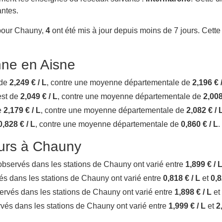
antes.
 pour Chauny,
4
ont été mis à jour depuis moins de 7 jours. Cette 
ne en Aisne
 de
2,249 € / L
, contre une moyenne départementale de
2,196 € 
est de
2,049 € / L
, contre une moyenne départementale de
2,008
de
2,179 € / L
, contre une moyenne départementale de
2,082 € / 
0,828 € / L
, contre une moyenne départementale de
0,860 € / L
.
ours à Chauny
x observés dans les stations de Chauny ont varié entre
1,899 € / 
rvés dans les stations de Chauny ont varié entre
0,818 € / L
et
0,8
bservés dans les stations de Chauny ont varié entre
1,898 € / L
et
servés dans les stations de Chauny ont varié entre
1,999 € / L
et
2