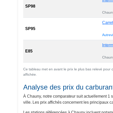
Inter
SP98
Chaun
Carre
SP95
Autrev
Inter
E85
Chaun
Ce tableau met en avant le prix le plus bas relevé pour
affichée.
Analyse des prix du carbura
À Chauny, notre comparateur suit actuellement 1 st
ville. Les prix affichés concernent les principaux
Les stations référencées à Chauny incluent notam