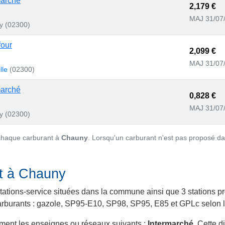
marché
2,179 €
MAJ 31/07
y (02300)
four
2,099 €
MAJ 31/07
ille
(02300)
marché
0,828 €
MAJ 31/07
y (02300)
 chaque carburant à
Chauny
. Lorsqu'un carburant n'est pas proposé da
nt à Chauny
ations-service situées dans la commune ainsi que 3 stations pro
 carburants : gazole, SP95-E10, SP98, SP95, E85 et GPLc selon le
ment les enseignes ou réseaux suivants :
Intermarché
. Cette d