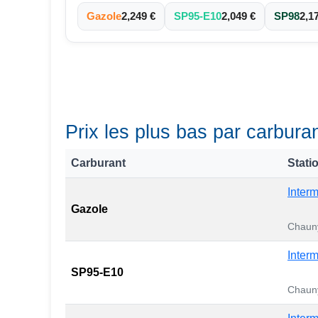
Gazole
2,249 €
SP95-E10
2,049 €
SP98
2,1
Prix les plus bas par carbur
Carburant
Stati
Inter
Gazole
Chaun
Inter
SP95-E10
Chaun