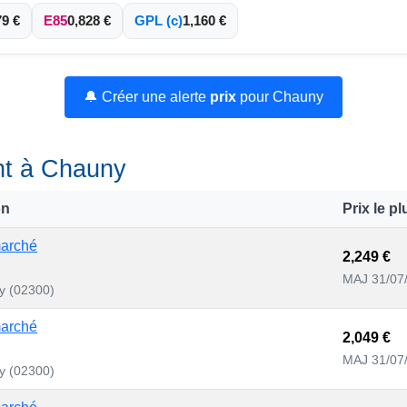
79 €
E85
0,828 €
GPL (c)
1,160 €
🔔 Créer une alerte
prix
pour Chauny
ant à Chauny
on
Prix le p
marché
2,249 €
MAJ 31/07
y (02300)
marché
2,049 €
MAJ 31/07
y (02300)