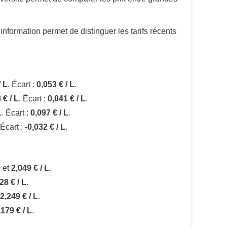
information permet de distinguer les tarifs récents
/ L
. Écart :
0,053 € / L
.
 € / L
. Écart :
0,041 € / L
.
L
. Écart :
0,097 € / L
.
 Écart :
-0,032 € / L
.
L
et
2,049 € / L
.
28 € / L
.
2,249 € / L
.
,179 € / L
.