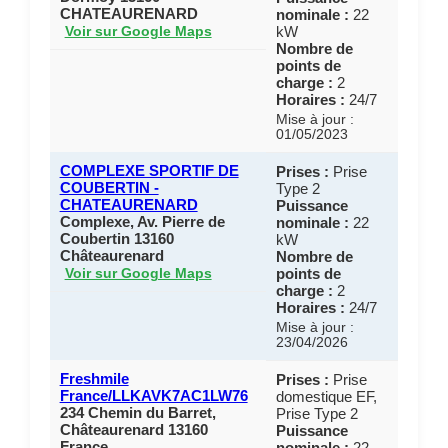
CHATEAURENARD
nominale :
22
kW
Voir sur Google Maps
Nombre de
points de
charge :
2
Horaires :
24/7
Mise à jour :
01/05/2023
COMPLEXE SPORTIF DE
Prises :
Prise
COUBERTIN -
Type 2
CHATEAURENARD
Puissance
Complexe, Av. Pierre de
nominale :
22
Coubertin 13160
kW
Châteaurenard
Nombre de
points de
Voir sur Google Maps
charge :
2
Horaires :
24/7
Mise à jour :
23/04/2026
Freshmile
Prises :
Prise
France/LLKAVK7AC1LW76
domestique EF,
234 Chemin du Barret,
Prise Type 2
Châteaurenard 13160
Puissance
France
nominale :
22