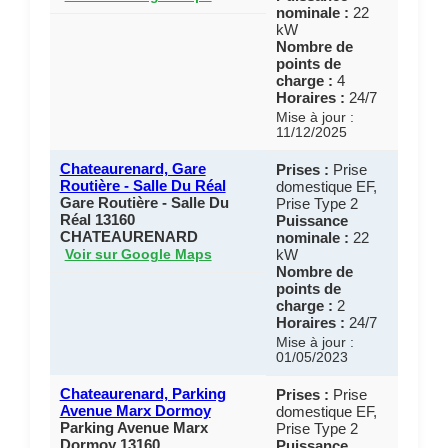
nominale :
22
kW
Nombre de
points de
charge :
4
Horaires :
24/7
Mise à jour :
11/12/2025
Chateaurenard, Gare
Prises :
Prise
Routière - Salle Du Réal
domestique EF,
Gare Routière - Salle Du
Prise Type 2
Réal 13160
Puissance
CHATEAURENARD
nominale :
22
kW
Voir sur Google Maps
Nombre de
points de
charge :
2
Horaires :
24/7
Mise à jour :
01/05/2023
Chateaurenard, Parking
Prises :
Prise
Avenue Marx Dormoy
domestique EF,
Parking Avenue Marx
Prise Type 2
Dormoy 13160
Puissance