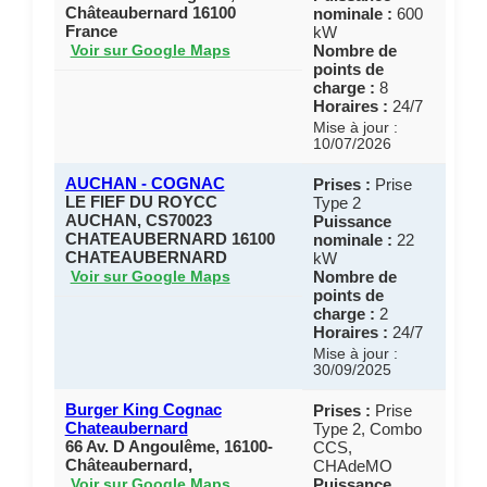
Châteaubernard 16100
nominale :
600
France
kW
Nombre de
Voir sur Google Maps
points de
charge :
8
Horaires :
24/7
Mise à jour :
10/07/2026
AUCHAN - COGNAC
Prises :
Prise
LE FIEF DU ROYCC
Type 2
AUCHAN, CS70023
Puissance
CHATEAUBERNARD 16100
nominale :
22
CHATEAUBERNARD
kW
Nombre de
Voir sur Google Maps
points de
charge :
2
Horaires :
24/7
Mise à jour :
30/09/2025
Burger King Cognac
Prises :
Prise
Chateaubernard
Type 2, Combo
66 Av. D Angoulême, 16100-
CCS,
Châteaubernard,
CHAdeMO
Puissance
Voir sur Google Maps