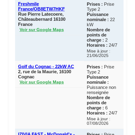
Freshmile
Prises :
Prise
France/OB8ETW7HKF
Type 2
Rue Pierre Latecoere,
Puissance
Châteaubernard 16100
nominale :
22
France
kW
Nombre de
Voir sur Google Maps
points de
charge :
2
Horaires :
24/7
Mise à jour :
21/06/2025
Golf du Cognac - 22kW AC
Prises :
Prise
2, rue de la Maurie, 16100
Type 2
Cognac
Puissance
nominale :
Voir sur Google Maps
Puissance non
renseignée
Nombre de
points de
charge :
6
Horaires :
24/7
Mise à jour :
07/08/2026
IZIVIA FAST - McDonald's -
Prises :
Prise