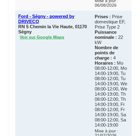
Mise à jour :
06/08/2026
Ford - Ségny - powered by
Prises :
Prise
DRIVECO
domestique EF,
RN 5 Chemin la Vie Haute, 01170
Prise Type 2
Ségny
Puissance
nominale :
22
Voir sur Google Maps
kW
Nombre de
points de
charge :
4
Horaires :
Mo
08:00-12:00, Mo
14:00-19:00, Tu
08:00-12:00, Tu
14:00-19:00, We
08:00-12:00, We
14:00-19:00, Th
08:00-12:00, Th
14:00-19:00, Fr
08:00-12:00, Fr
14:00-19:00, Sa
08:00-12:00, Sa
14:00-19:00
Mise à jour :
21/07/2026