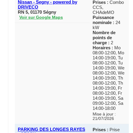
Nissan - Segny - powered by
Prises :
Combo
DRIVECO
CCS,
RN 5, 01170 Ségny
CHAdeMO
Puissance
Voir sur Google Maps
nominale :
24
kW
Nombre de
points de
charge :
2
Horaires :
Mo
08:00-12:00, Mo
14:00-19:00, Tu
08:00-12:00, Tu
14:00-19:00, We
08:00-12:00, We
14:00-19:00, Th
08:00-12:00, Th
14:00-19:00, Fr
08:00-12:00, Fr
14:00-19:00, Sa
09:00-12:00, Sa
14:00-18:00
Mise à jour :
21/07/2026
PARKING DES LONGES RAYES
Prises :
Prise