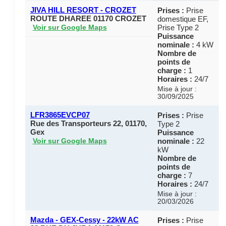
JIVA HILL RESORT - CROZET
Prises :
Prise
ROUTE DHAREE 01170 CROZET
domestique EF,
Prise Type 2
Voir sur Google Maps
Puissance
nominale :
4 kW
Nombre de
points de
charge :
1
Horaires :
24/7
Mise à jour :
30/09/2025
LFR3865EVCP07
Prises :
Prise
Rue des Transporteurs 22, 01170,
Type 2
Gex
Puissance
nominale :
22
Voir sur Google Maps
kW
Nombre de
points de
charge :
7
Horaires :
24/7
Mise à jour :
20/03/2026
Mazda - GEX-Cessy - 22kW AC
Prises :
Prise