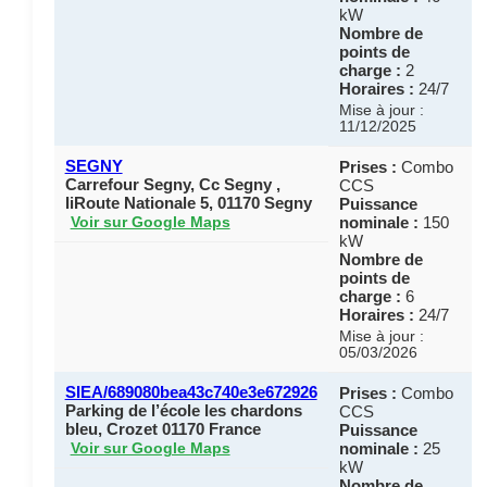
kW
Nombre de
points de
charge :
2
Horaires :
24/7
Mise à jour :
11/12/2025
SEGNY
Prises :
Combo
Carrefour Segny, Cc Segny ,
CCS
IiRoute Nationale 5, 01170 Segny
Puissance
nominale :
150
Voir sur Google Maps
kW
Nombre de
points de
charge :
6
Horaires :
24/7
Mise à jour :
05/03/2026
SIEA/689080bea43c740e3e672926
Prises :
Combo
Parking de l’école les chardons
CCS
bleu, Crozet 01170 France
Puissance
nominale :
25
Voir sur Google Maps
kW
Nombre de