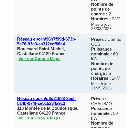
Nombre de
points de
charge :
2
Horaires :
24/7
Mise à jour :
26/03/2026
Réseau eborn/96b7f99d-673b-
Prises :
Combo
5e76-93a9-ea312ccf86a4
CCS
Boulevard Saint-Michel,
Puissance
Castellane 04120 France
nominale :
60
kW
Voir sur Google Maps
Nombre de
points de
charge :
6
Horaires :
24/7
Mise à jour :
21/05/2026
Réseau eborn/d3d21883-2eef-
Prises :
514b-974f-ce0c5234a9c3
CHAdeMO
118 Montée de la Boudousque,
Puissance
Castellane 04120 France
nominale :
50
kW
Voir sur Google Maps
Nombre de
points de