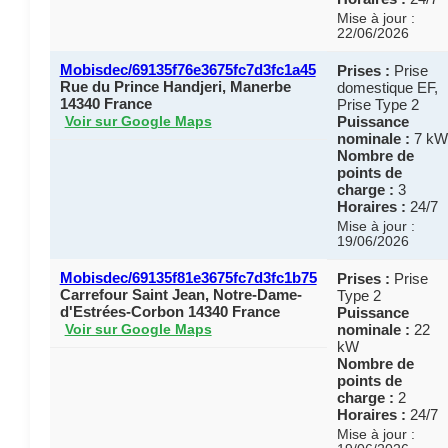
Mise à jour :
22/06/2026
Mobisdec/69135f76e3675fc7d3fc1a45
Prises :
Prise
Rue du Prince Handjeri, Manerbe
domestique EF,
14340 France
Prise Type 2
Puissance
Voir sur Google Maps
nominale :
7 kW
Nombre de
points de
charge :
3
Horaires :
24/7
Mise à jour :
19/06/2026
Mobisdec/69135f81e3675fc7d3fc1b75
Prises :
Prise
Carrefour Saint Jean, Notre-Dame-
Type 2
d'Estrées-Corbon 14340 France
Puissance
nominale :
22
Voir sur Google Maps
kW
Nombre de
points de
charge :
2
Horaires :
24/7
Mise à jour :