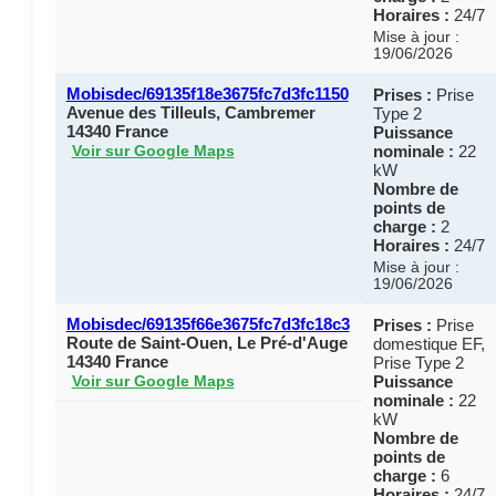
Horaires :
24/7
Mise à jour :
19/06/2026
Mobisdec/69135f18e3675fc7d3fc1150
Prises :
Prise
Avenue des Tilleuls, Cambremer
Type 2
14340 France
Puissance
nominale :
22
Voir sur Google Maps
kW
Nombre de
points de
charge :
2
Horaires :
24/7
Mise à jour :
19/06/2026
Mobisdec/69135f66e3675fc7d3fc18c3
Prises :
Prise
Route de Saint-Ouen, Le Pré-d'Auge
domestique EF,
14340 France
Prise Type 2
Puissance
Voir sur Google Maps
nominale :
22
kW
Nombre de
points de
charge :
6
Horaires :
24/7