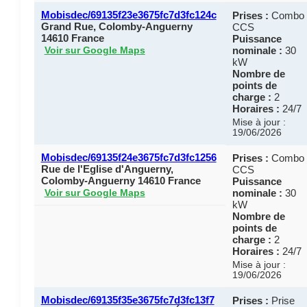
Mobisdec/69135f23e3675fc7d3fc124c
Prises :
Combo
Grand Rue, Colomby-Anguerny
CCS
14610 France
Puissance
nominale :
30
Voir sur Google Maps
kW
Nombre de
points de
charge :
2
Horaires :
24/7
Mise à jour :
19/06/2026
Mobisdec/69135f24e3675fc7d3fc1256
Prises :
Combo
Rue de l'Eglise d'Anguerny,
CCS
Colomby-Anguerny 14610 France
Puissance
nominale :
30
Voir sur Google Maps
kW
Nombre de
points de
charge :
2
Horaires :
24/7
Mise à jour :
19/06/2026
Mobisdec/69135f35e3675fc7d3fc13f7
Prises :
Prise