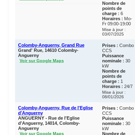
Nombre de
points de
charge :
6
Horaires :
Mo-
Fr 09:00-19:00
Mise à jour :
03/07/2025
Colomby-Anguerny, Grand Rue
Prises :
Combo
Grand' Rue, 14610 Colomby-
CCS
Anguerny
Puissance
nominale :
30
Voir sur Google Maps
kW
Nombre de
points de
charge :
1
Horaires :
24/7
Mise à jour :
08/01/2026
Colomby-Anguerny, Rue de l'Eglise
Prises :
Combo
d'Anguerny
CCS
ANGUERNY - Rue de l'Eglise
Puissance
d'Anguerny, 14014, Colomby-
nominale :
30
Anguerny
kW
Nombre de
Voir sur Google Maps