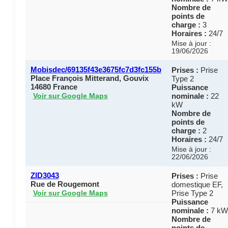
Nombre de
points de
charge :
3
Horaires :
24/7
Mise à jour :
19/06/2026
Mobisdec/69135f43e3675fc7d3fc155b
Prises :
Prise
Place François Mitterand, Gouvix
Type 2
14680 France
Puissance
nominale :
22
Voir sur Google Maps
kW
Nombre de
points de
charge :
2
Horaires :
24/7
Mise à jour :
22/06/2026
ZID3043
Prises :
Prise
Rue de Rougemont
domestique EF,
Prise Type 2
Voir sur Google Maps
Puissance
nominale :
7 kW
Nombre de
points de