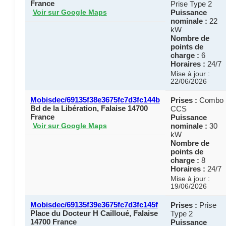
France
Prise Type 2
Puissance
Voir sur Google Maps
nominale :
22
kW
Nombre de
points de
charge :
6
Horaires :
24/7
Mise à jour :
22/06/2026
Mobisdec/69135f38e3675fc7d3fc144b
Prises :
Combo
Bd de la Libération, Falaise 14700
CCS
France
Puissance
nominale :
30
Voir sur Google Maps
kW
Nombre de
points de
charge :
8
Horaires :
24/7
Mise à jour :
19/06/2026
Mobisdec/69135f39e3675fc7d3fc145f
Prises :
Prise
Place du Docteur H Cailloué, Falaise
Type 2
14700 France
Puissance