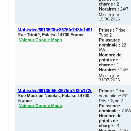
charge :
2
Horaires :
24/7
Mise à jour :
19/06/2026
Mobisdec/69135f3be3675fc7d3fc1491
Prises :
Prise
Rue Trinité, Falaise 14700 France
Type 2
Puissance
Voir sur Google Maps
nominale :
22
kW
Nombre de
points de
charge :
1
Horaires :
24/7
Mise à jour :
31/07/2026
Mobisdec/69135f55e3675fc7d3fc172e
Prises :
Prise
Rue Maurice Nicolas, Falaise 14700
domestique EF,
France
Prise Type 2
Puissance
Voir sur Google Maps
nominale :
7 k
Nombre de
points de
charge :
3
Horaires :
24/7