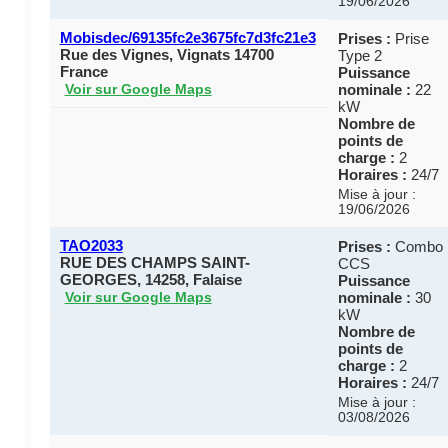
19/06/2026
Mobisdec/69135fc2e3675fc7d3fc21e3
Prises :
Prise
Rue des Vignes, Vignats 14700
Type 2
France
Puissance
nominale :
22
Voir sur Google Maps
kW
Nombre de
points de
charge :
2
Horaires :
24/7
Mise à jour :
19/06/2026
TAO2033
Prises :
Combo
RUE DES CHAMPS SAINT-
CCS
GEORGES, 14258, Falaise
Puissance
nominale :
30
Voir sur Google Maps
kW
Nombre de
points de
charge :
2
Horaires :
24/7
Mise à jour :
03/08/2026