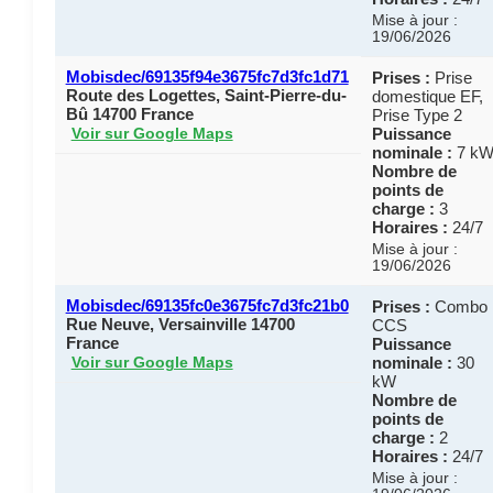
Mise à jour :
19/06/2026
Mobisdec/69135f94e3675fc7d3fc1d71
Prises :
Prise
Route des Logettes, Saint-Pierre-du-
domestique EF,
Bû 14700 France
Prise Type 2
Puissance
Voir sur Google Maps
nominale :
7 k
Nombre de
points de
charge :
3
Horaires :
24/7
Mise à jour :
19/06/2026
Mobisdec/69135fc0e3675fc7d3fc21b0
Prises :
Combo
Rue Neuve, Versainville 14700
CCS
France
Puissance
nominale :
30
Voir sur Google Maps
kW
Nombre de
points de
charge :
2
Horaires :
24/7
Mise à jour :