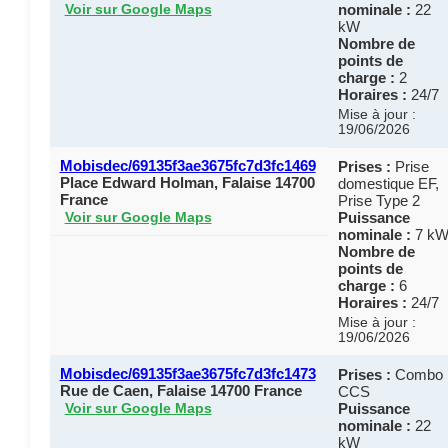
nominale :
22
Voir sur Google Maps
kW
Nombre de
points de
charge :
2
Horaires :
24/7
Mise à jour :
19/06/2026
Mobisdec/69135f3ae3675fc7d3fc1469
Prises :
Prise
Place Edward Holman, Falaise 14700
domestique EF,
France
Prise Type 2
Puissance
Voir sur Google Maps
nominale :
7 k
Nombre de
points de
charge :
6
Horaires :
24/7
Mise à jour :
19/06/2026
Mobisdec/69135f3ae3675fc7d3fc1473
Prises :
Combo
Rue de Caen, Falaise 14700 France
CCS
Puissance
Voir sur Google Maps
nominale :
22
kW