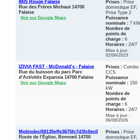
IBIS Rouge Falaise
Prises :
Prise
Rue des Frères Michaut 14700
domestique EF,
Falaise
Prise Type 2
Puissance
Voir sur Google Maps
nominale :
7 k
Nombre de
points de
charge :
6
Horaires :
24/7
Mise à jour :
02/06/2023
IZIVIA FAST - McDonald's - Falaise
Prises :
Combo
Rue du buisson du parc Parc
CCS
d'Activités Expansia 14700 Falaise
Puissance
nominale :
150
Voir sur Google Maps
kW
Nombre de
points de
charge :
6
Horaires :
24/7
Mise à jour :
06/08/2026
Mobisdec/69135effe3675fc7d3fc0ec0
Prises :
Prise
Route de l'Église, Bonnœil 14700
domestique EF,