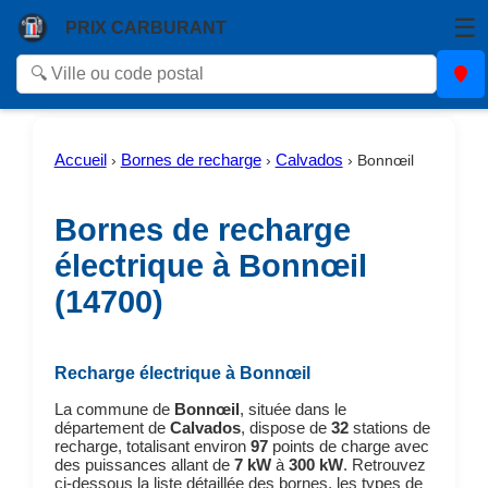
☰
PRIX CARBURANT
Accueil
Bornes de recharge
Calvados
›
›
›
Bonnœil
Bornes de recharge
électrique à Bonnœil
(14700)
Recharge électrique à Bonnœil
La commune de
Bonnœil
, située dans le
département de
Calvados
, dispose de
32
stations de
recharge, totalisant environ
97
points de charge avec
des puissances allant de
7 kW
à
300 kW
. Retrouvez
ci-dessous la liste détaillée des bornes, les types de