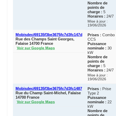
Nombre de
points de
charge :
5
Horaires :
24/7
Mise à jour :
19/06/2026
Mobisdec/69135f3be3675fc7d3fc147d
Prises :
Combo
Rue des Champs Saint Georges,
CCS
Falaise 14700 France
Puissance
nominale :
30
Voir sur Google Maps
kW
Nombre de
points de
charge :
5
Horaires :
24/7
Mise à jour :
19/06/2026
Mobisdec/69135f3be3675fc7d3fc1487
Prises :
Prise
Rue du Champ Saint-Michel, Falaise
Type 2
14700 France
Puissance
nominale :
22
Voir sur Google Maps
kW
Nombre de
points de