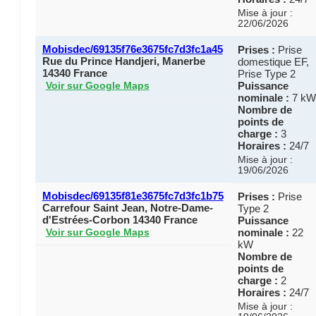
Mise à jour :
22/06/2026
Mobisdec/69135f76e3675fc7d3fc1a45
Prises :
Prise
Rue du Prince Handjeri, Manerbe
domestique EF,
14340 France
Prise Type 2
Puissance
Voir sur Google Maps
nominale :
7 kW
Nombre de
points de
charge :
3
Horaires :
24/7
Mise à jour :
19/06/2026
Mobisdec/69135f81e3675fc7d3fc1b75
Prises :
Prise
Carrefour Saint Jean, Notre-Dame-
Type 2
d'Estrées-Corbon 14340 France
Puissance
nominale :
22
Voir sur Google Maps
kW
Nombre de
points de
charge :
2
Horaires :
24/7
Mise à jour :