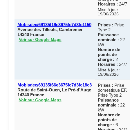
Horaires :
24/7
Mise à jour :
19/06/2026
Mobisdec/69135f18e3675fc7d3fc1150
Prises :
Prise
Avenue des Tilleuls, Cambremer
Type 2
14340 France
Puissance
nominale :
22
Voir sur Google Maps
kW
Nombre de
points de
charge :
2
Horaires :
24/7
Mise à jour :
19/06/2026
Mobisdec/69135f66e3675fc7d3fc18c3
Prises :
Prise
Route de Saint-Ouen, Le Pré-d'Auge
domestique EF,
14340 France
Prise Type 2
Puissance
Voir sur Google Maps
nominale :
22
kW
Nombre de
points de
charge :
6
Horaires :
24/7