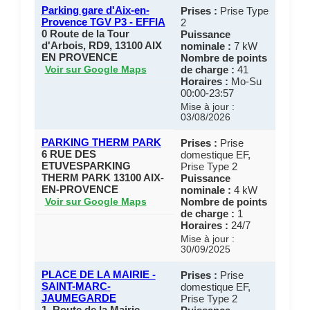
Parking gare d'Aix-en-
Prises :
Prise Type
Provence TGV P3 - EFFIA
2
0 Route de la Tour
Puissance
d'Arbois, RD9, 13100 AIX
nominale :
7 kW
EN PROVENCE
Nombre de points
de charge :
41
Voir sur Google Maps
Horaires :
Mo-Su
00:00-23:57
Mise à jour :
03/08/2026
PARKING THERM PARK
Prises :
Prise
6 RUE DES
domestique EF,
ETUVESPARKING
Prise Type 2
THERM PARK 13100 AIX-
Puissance
EN-PROVENCE
nominale :
4 kW
Nombre de points
Voir sur Google Maps
de charge :
1
Horaires :
24/7
Mise à jour :
30/09/2025
PLACE DE LA MAIRIE -
Prises :
Prise
SAINT-MARC-
domestique EF,
JAUMEGARDE
Prise Type 2
1, Route de la Mairie