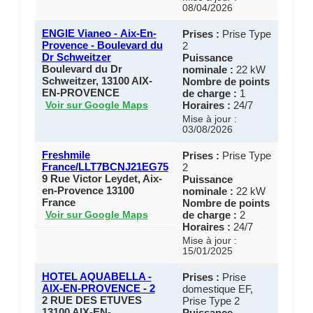
08/04/2026
ENGIE Vianeo - Aix-En-
Prises :
Prise Type
Provence - Boulevard du
2
Dr Schweitzer
Puissance
Boulevard du Dr
nominale :
22 kW
Schweitzer, 13100 AIX-
Nombre de points
EN-PROVENCE
de charge :
1
Horaires :
24/7
Voir sur Google Maps
Mise à jour :
03/08/2026
Freshmile
Prises :
Prise Type
France/LLT7BCNJ21EG75
2
9 Rue Victor Leydet, Aix-
Puissance
en-Provence 13100
nominale :
22 kW
France
Nombre de points
de charge :
2
Voir sur Google Maps
Horaires :
24/7
Mise à jour :
15/01/2025
HOTEL AQUABELLA -
Prises :
Prise
AIX-EN-PROVENCE - 2
domestique EF,
2 RUE DES ETUVES
Prise Type 2
13100 AIX-EN-
Puissance