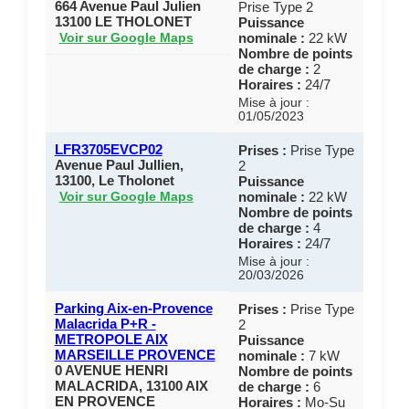
664 Avenue Paul Julien
Prise Type 2
13100 LE THOLONET
Puissance
nominale :
22 kW
Voir sur Google Maps
Nombre de points
de charge :
2
Horaires :
24/7
Mise à jour :
01/05/2023
LFR3705EVCP02
Prises :
Prise Type
Avenue Paul Jullien,
2
13100, Le Tholonet
Puissance
nominale :
22 kW
Voir sur Google Maps
Nombre de points
de charge :
4
Horaires :
24/7
Mise à jour :
20/03/2026
Parking Aix-en-Provence
Prises :
Prise Type
Malacrida P+R -
2
METROPOLE AIX
Puissance
MARSEILLE PROVENCE
nominale :
7 kW
0 AVENUE HENRI
Nombre de points
MALACRIDA, 13100 AIX
de charge :
6
EN PROVENCE
Horaires :
Mo-Su