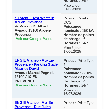
Horaires :
24/7
Mise à jour :
01/05/2023
e-Totem - Best Western
Prises :
Combo
Aix en Provence
CCS
97 Rue du Dr Albert
Puissance
Aynaud 13100 Aix-en-
nominale :
150 kW
Provence
Nombre de points
de charge :
6
Voir sur Google Maps
Horaires :
24/7
Mise à jour :
17/06/2025
ENGIE Vianeo - Aix-En-
Prises :
Prise Type
Provence - Parking Stade
2
Maurice David
Puissance
Avenue Marcel Pagnol,
nominale :
22 kW
13100 AIX-EN-
Nombre de points
PROVENCE
de charge :
4
Horaires :
24/7
Voir sur Google Maps
Mise à jour :
16/07/2026
ENGIE Vianeo - Aix-En-
Prises :
Prise Type
Provence - Rue Jules
2