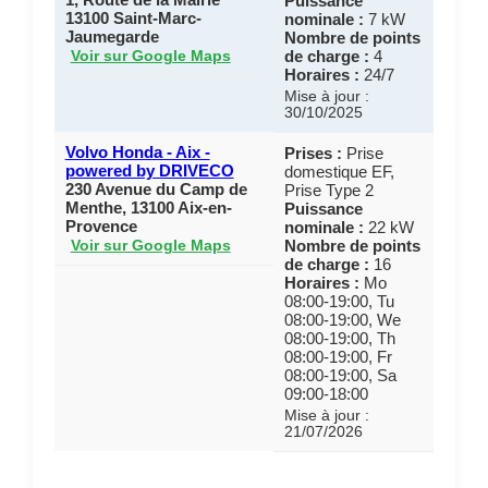
Puissance
13100 Saint-Marc-
nominale :
7 kW
Jaumegarde
Nombre de points
de charge :
4
Voir sur Google Maps
Horaires :
24/7
Mise à jour :
30/10/2025
Volvo Honda - Aix -
Prises :
Prise
powered by DRIVECO
domestique EF,
230 Avenue du Camp de
Prise Type 2
Menthe, 13100 Aix-en-
Puissance
Provence
nominale :
22 kW
Nombre de points
Voir sur Google Maps
de charge :
16
Horaires :
Mo
08:00-19:00, Tu
08:00-19:00, We
08:00-19:00, Th
08:00-19:00, Fr
08:00-19:00, Sa
09:00-18:00
Mise à jour :
21/07/2026