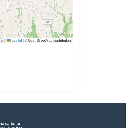
Leaflet
|
© OpenStreetMap contributors
rix carburant