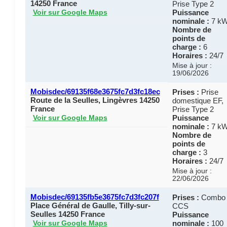
14250 France
Prise Type 2
Puissance
Voir sur Google Maps
nominale :
7 k
Nombre de
points de
charge :
6
Horaires :
24/7
Mise à jour :
19/06/2026
Mobisdec/69135f68e3675fc7d3fc18ec
Prises :
Prise
Route de la Seulles, Lingèvres 14250
domestique EF,
France
Prise Type 2
Puissance
Voir sur Google Maps
nominale :
7 k
Nombre de
points de
charge :
3
Horaires :
24/7
Mise à jour :
22/06/2026
Mobisdec/69135fb5e3675fc7d3fc207f
Prises :
Combo
Place Général de Gaulle, Tilly-sur-
CCS
Seulles 14250 France
Puissance
nominale :
100
Voir sur Google Maps