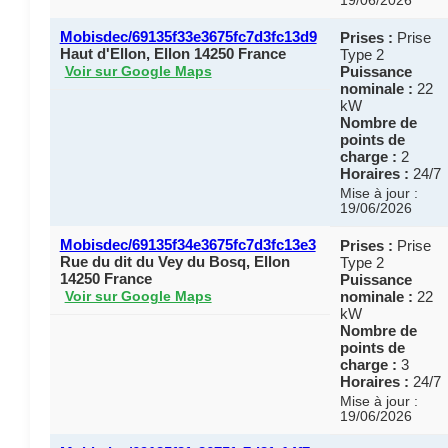
19/06/2026
Mobisdec/69135f33e3675fc7d3fc13d9
Prises :
Prise
Haut d'Ellon, Ellon 14250 France
Type 2
Puissance
Voir sur Google Maps
nominale :
22
kW
Nombre de
points de
charge :
2
Horaires :
24/7
Mise à jour :
19/06/2026
Mobisdec/69135f34e3675fc7d3fc13e3
Prises :
Prise
Rue du dit du Vey du Bosq, Ellon
Type 2
14250 France
Puissance
nominale :
22
Voir sur Google Maps
kW
Nombre de
points de
charge :
3
Horaires :
24/7
Mise à jour :
19/06/2026