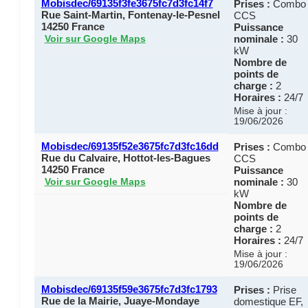
Mobisdec/69135f3fe3675fc7d3fc14f7
Prises :
Combo
Rue Saint-Martin, Fontenay-le-Pesnel
CCS
14250 France
Puissance
nominale :
30
Voir sur Google Maps
kW
Nombre de
points de
charge :
2
Horaires :
24/7
Mise à jour :
19/06/2026
Mobisdec/69135f52e3675fc7d3fc16dd
Prises :
Combo
Rue du Calvaire, Hottot-les-Bagues
CCS
14250 France
Puissance
nominale :
30
Voir sur Google Maps
kW
Nombre de
points de
charge :
2
Horaires :
24/7
Mise à jour :
19/06/2026
Mobisdec/69135f59e3675fc7d3fc1793
Prises :
Prise
Rue de la Mairie, Juaye-Mondaye
domestique EF,