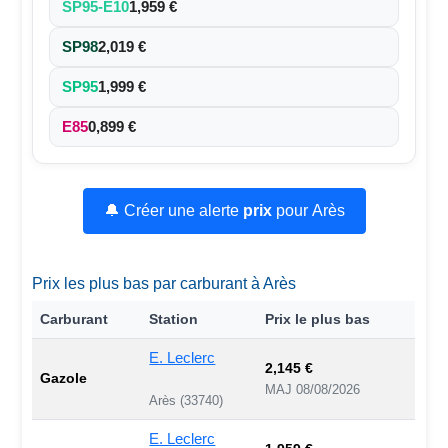
SP95-E10
1,959 €
SP98
2,019 €
SP95
1,999 €
E85
0,899 €
🔔 Créer une alerte
prix
pour Arès
Prix les plus bas par carburant à Arès
Carburant
Station
Prix le plus bas
E. Leclerc
2,145 €
Gazole
MAJ 08/08/2026
Arès (33740)
E. Leclerc