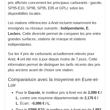
prix affichés concernent les principaux carburants : gazole,
SP95-E10, SP98, SP95, E85 et GPLc selon les
disponibilités locales.
Les stations référencées à Anet incluent notamment les
enseignes ou réseaux suivants :
Indépendante, E.
Leclerc
. Cette diversité permet de comparer les prix entre
grandes surfaces, stations de marque et stations
indépendantes.
Sur les 4 prix de carburants actuellement relevés pour
Anet,
4
ont été mis à jour depuis moins de 7 jours. Cette
information permet de distinguer les tarifs récents des prix
plus anciens avant de choisir une station.
Comparaison avec la moyenne en Eure-et-
Loir
Pour le
Gazole
, le meilleur prix à Anet est de
2,090 € /
L
, contre une moyenne départementale de
2,176 € /
L
. Écart :
-0,086 € / L
.
Pour le
SP95-E10
, le meilleur prix à Anet est de
1,883