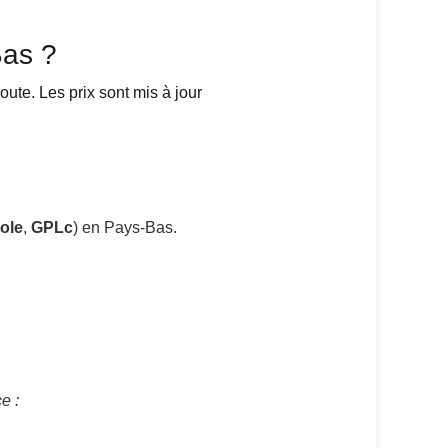
Bas ?
oute. Les prix sont mis à jour
ole
,
GPLc
) en Pays-Bas.
e :