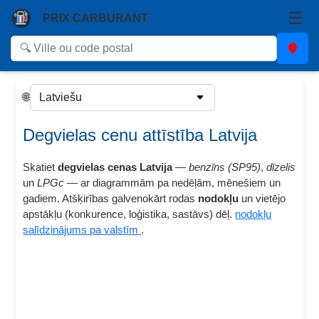
☰
PRIX CARBURANT
🌐
Degvielas cenu attīstība Latvija
Skatiet
degvielas cenas Latvija
—
benzīns (SP95)
,
dīzelis
un
LPGc
— ar diagrammām pa nedēļām, mēnešiem un
gadiem. Atšķirības galvenokārt rodas
nodokļu
un vietējo
apstākļu (konkurence, loģistika, sastāvs) dēļ.
nodokļu
salīdzinājums pa valstīm
.