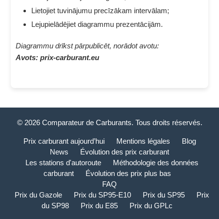
Lietojiet tuvinājumu precīzākam intervālam;
Lejupielādējiet diagrammu prezentācijām.
Diagrammu drīkst pārpublicēt, norādot avotu:
Avots: prix-carburant.eu
© 2026 Comparateur de Carburants. Tous droits réservés.
Prix carburant aujourd’hui
Mentions légales
Blog
News
Évolution des prix carburant
Les stations d'autoroute
Méthodologie des données
carburant
Évolution des prix plus bas
FAQ
Prix du Gazole
Prix du SP95-E10
Prix du SP95
Prix
du SP98
Prix du E85
Prix du GPLc