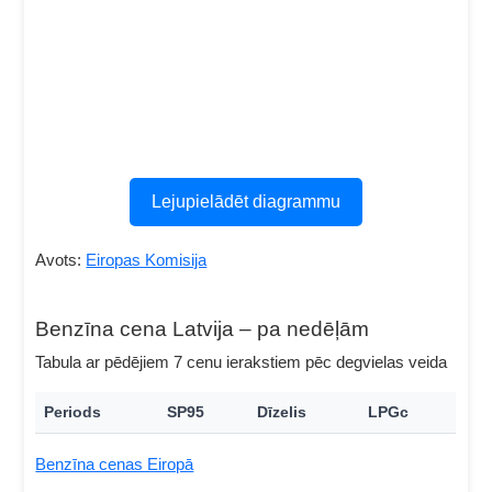
Lejupielādēt diagrammu
Avots:
Eiropas Komisija
Benzīna cena Latvija – pa nedēļām
Tabula ar pēdējiem 7 cenu ierakstiem pēc degvielas veida
Periods
SP95
Dīzelis
LPGc
Benzīna cenas Eiropā