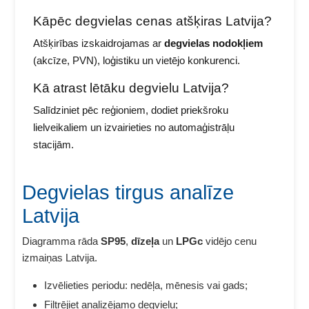
Kāpēc degvielas cenas atšķiras Latvija?
Atšķirības izskaidrojamas ar
degvielas nodokļiem
(akcīze, PVN), loģistiku un vietējo konkurenci.
Kā atrast lētāku degvielu Latvija?
Salīdziniet pēc reģioniem, dodiet priekšroku
lielveikaliem un izvairieties no automaģistrāļu
stacijām.
Degvielas tirgus analīze
Latvija
Diagramma rāda
SP95
,
dīzeļa
un
LPGc
vidējo cenu
izmaiņas Latvija.
Izvēlieties periodu: nedēļa, mēnesis vai gads;
Filtrējiet analizējamo degvielu;