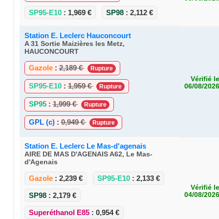
SP95-E10
:
1,969 €
SP98
:
2,112 €
Station E. Leclerc Hauconcourt
A 31 Sortie Maizières les Metz,
HAUCONCOURT
Gazole
:
2,189 €
Rupture
Vérifié l
SP95-E10
:
1,959 €
06/08/202
Rupture
SP95
:
1,999 €
Rupture
GPL (c)
:
0,949 €
Rupture
Station E. Leclerc Le Mas-d'agenais
AIRE DE MAS D'AGENAIS A62, Le Mas-
d'Agenais
Gazole
:
2,239 €
SP95-E10
:
2,133 €
Vérifié l
SP98
:
2,179 €
04/08/202
Superéthanol E85
:
0,954 €