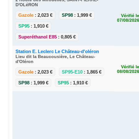
D'OLéRON
Gazole
:
2,023 €
SP98
:
1,999 €
Vérifié l
07/08/202
SP95
:
1,910 €
Superéthanol E85
:
0,805 €
Station E. Leclerc Le Château-d'oléron
Lieu dit la Beaucousière, Le Château-
d'Oléron
Vérifié l
Gazole
:
2,023 €
SP95-E10
:
1,865 €
08/08/202
SP98
:
1,999 €
SP95
:
1,910 €