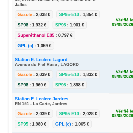
Jalles
Gazole
:
2,038 €
SP95-E10
:
1,854 €
Vérifié l
SP98
:
1,932 €
SP95
:
1,901 €
09/08/202
Superéthanol E85
:
0,797 €
GPL (c)
:
1,059 €
Station E. Leclerc Lagord
Avenue du Fief Rose , LAGORD
Vérifié l
Gazole
:
2,039 €
SP95-E10
:
1,832 €
08/08/202
SP98
:
1,960 €
SP95
:
1,898 €
Station E. Leclerc Jardres
RN 151 - La Carte, Jardres
Vérifié l
Gazole
:
2,039 €
SP95-E10
:
2,028 €
08/08/202
SP95
:
1,980 €
GPL (c)
:
1,065 €