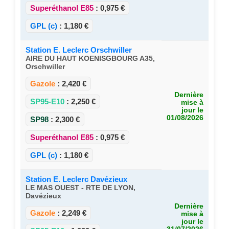
Superéthanol E85
:
0,975 €
GPL (c)
:
1,180 €
Station E. Leclerc Orschwiller
AIRE DU HAUT KOENISGBOURG A35,
Orschwiller
Gazole
:
2,420 €
Dernière
SP95-E10
:
2,250 €
mise à
jour le
01/08/2026
SP98
:
2,300 €
Superéthanol E85
:
0,975 €
GPL (c)
:
1,180 €
Station E. Leclerc Davézieux
LE MAS OUEST - RTE DE LYON,
Davézieux
Dernière
Gazole
:
2,249 €
mise à
jour le