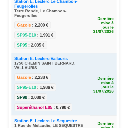
Station E. Leclerc Le Chambon-
Feugerolles
Terre Ronde, Le Chambon-
Feugerolles
Dernière
mise à
Gazole
:
2,209 €
jour le
31/07/2026
SP95-E10
:
1,991 €
SP95
:
2,035 €
Station E. Leclerc Vallauris
1750 CHEMIN SAINT BERNARD,
VALLAURIS
Gazole
:
2,238 €
Dernière
mise à
SP95-E10
:
1,986 €
jour le
31/07/2026
SP98
:
2,089 €
Superéthanol E85
:
0,798 €
Station E. Leclerc Le Sequestre
Dernière
1 Rue de Mélaudie, LE SEQUESTRE
mise à