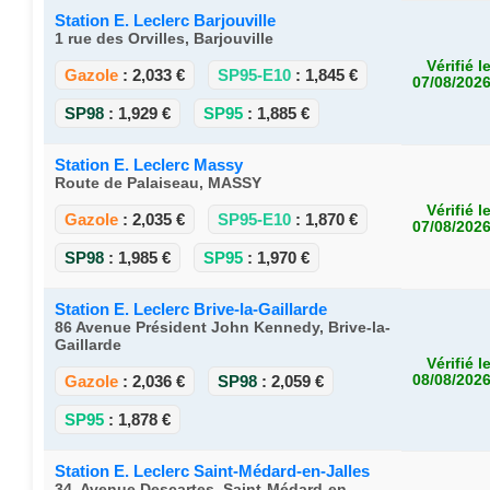
Station E. Leclerc Barjouville
1 rue des Orvilles, Barjouville
Vérifié l
Gazole
:
2,033 €
SP95-E10
:
1,845 €
07/08/202
SP98
:
1,929 €
SP95
:
1,885 €
Station E. Leclerc Massy
Route de Palaiseau, MASSY
Vérifié l
Gazole
:
2,035 €
SP95-E10
:
1,870 €
07/08/202
SP98
:
1,985 €
SP95
:
1,970 €
Station E. Leclerc Brive-la-Gaillarde
86 Avenue Président John Kennedy, Brive-la-
Gaillarde
Vérifié l
Gazole
:
2,036 €
SP98
:
2,059 €
08/08/202
SP95
:
1,878 €
Station E. Leclerc Saint-Médard-en-Jalles
34, Avenue Descartes, Saint-Médard-en-