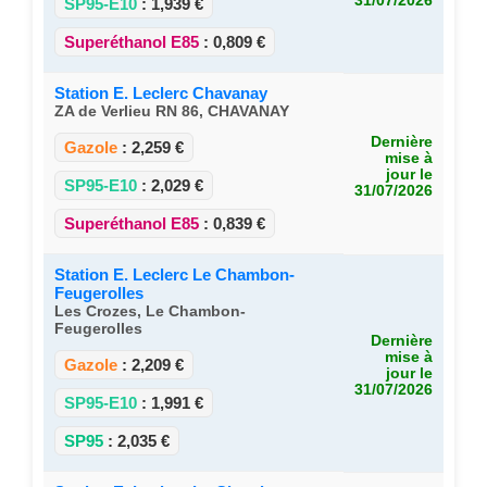
31/07/2026
SP95-E10
:
1,939 €
Superéthanol E85
:
0,809 €
Station E. Leclerc Chavanay
ZA de Verlieu RN 86, CHAVANAY
Dernière
Gazole
:
2,259 €
mise à
jour le
SP95-E10
:
2,029 €
31/07/2026
Superéthanol E85
:
0,839 €
Station E. Leclerc Le Chambon-
Feugerolles
Les Crozes, Le Chambon-
Feugerolles
Dernière
mise à
Gazole
:
2,209 €
jour le
31/07/2026
SP95-E10
:
1,991 €
SP95
:
2,035 €