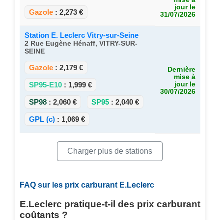
jour le
Gazole
:
2,273 €
31/07/2026
Station E. Leclerc Vitry-sur-Seine
2 Rue Eugène Hénaff, VITRY-SUR-
SEINE
Gazole
:
2,179 €
Dernière
mise à
SP95-E10
:
1,999 €
jour le
30/07/2026
SP98
:
2,060 €
SP95
:
2,040 €
GPL (c)
:
1,069 €
Charger plus de stations
FAQ sur les prix carburant E.Leclerc
E.Leclerc pratique-t-il des prix carburant
coûtants ?