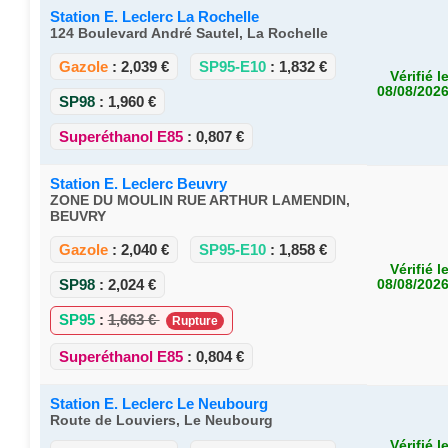
Station E. Leclerc La Rochelle
124 Boulevard André Sautel, La Rochelle
Gazole
:
2,039 €
SP95-E10
:
1,832 €
Vérifié l
08/08/202
SP98
:
1,960 €
Superéthanol E85
:
0,807 €
Station E. Leclerc Beuvry
ZONE DU MOULIN RUE ARTHUR LAMENDIN,
BEUVRY
Gazole
:
2,040 €
SP95-E10
:
1,858 €
Vérifié l
SP98
:
2,024 €
08/08/202
SP95
:
1,663 €
Rupture
Superéthanol E85
:
0,804 €
Station E. Leclerc Le Neubourg
Route de Louviers, Le Neubourg
Vérifié l