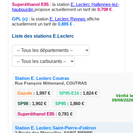
Superéthanol E85
: la station
E. Leclerc Hallennes-lez-
haubourdin
propose actuellement un tarif de
0,708 €
.
GPL (c)
: la station
E. Leclerc Rennes
affiche
actuellement un tarif de
0,885 €
.
Liste des stations E.Leclerc
Station E. Leclerc Coutras
Rue François Mitterrand, COUTRAS
Gazole
:
1,997 €
SP95-E10
:
1,824 €
Vérifié l
09/08/202
SP98
:
1,902 €
SP95
:
1,860 €
Superéthanol E85
:
0,781 €
Station E. Leclerc Saint-Pierre-d'oléron
2 Route des Mirouelles, SAINT-PIERRE-