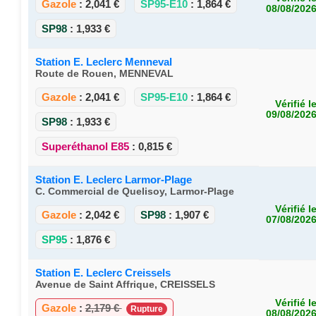
Gazole
:
2,041 €
SP95-E10
:
1,864 €
08/08/202
SP98
:
1,933 €
Station E. Leclerc Menneval
Route de Rouen, MENNEVAL
Gazole
:
2,041 €
SP95-E10
:
1,864 €
Vérifié l
09/08/202
SP98
:
1,933 €
Superéthanol E85
:
0,815 €
Station E. Leclerc Larmor-Plage
C. Commercial de Quelisoy, Larmor-Plage
Vérifié l
Gazole
:
2,042 €
SP98
:
1,907 €
07/08/202
SP95
:
1,876 €
Station E. Leclerc Creissels
Avenue de Saint Affrique, CREISSELS
Vérifié l
Gazole
:
2,179 €
Rupture
08/08/202