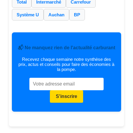
Total
Intermarché
Carrefour
Système U
Auchan
BP
📬 Ne manquez rien de l'actualité carburant
Recevez chaque semaine notre synthèse des
prix, actus et conseils pour faire des économies à
la pompe.
S'inscrire