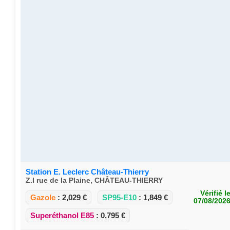
Station E. Leclerc Château-Thierry
Z.I rue de la Plaine, CHÂTEAU-THIERRY
Vérifié l
Gazole
:
2,029 €
SP95-E10
:
1,849 €
07/08/202
Superéthanol E85
:
0,795 €