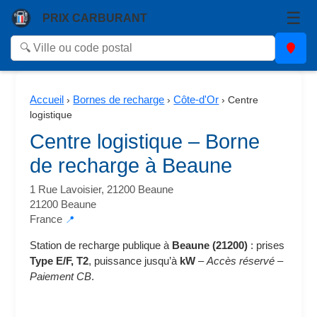
☰
PRIX CARBURANT
Accueil
Bornes de recharge
Côte-d'Or
›
›
›
Centre
logistique
Centre logistique – Borne
de recharge à Beaune
1 Rue Lavoisier, 21200 Beaune
21200 Beaune
France
📍
Station de recharge publique à
Beaune (21200)
: prises
Type E/F, T2
, puissance jusqu’à
kW
–
Accès réservé
–
Paiement CB
.