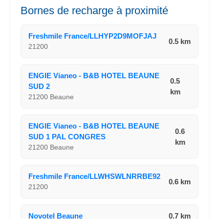
Bornes de recharge à proximité
Freshmile France/LLHYP2D9MOFJAJ
0.5 km
21200
ENGIE Vianeo - B&B HOTEL BEAUNE
0.5
SUD 2
km
21200 Beaune
ENGIE Vianeo - B&B HOTEL BEAUNE
0.6
SUD 1 PAL CONGRES
km
21200 Beaune
Freshmile France/LLWHSWLNRRBE92
0.6 km
21200
Novotel Beaune
0.7 km