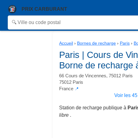
PRIX CARBURANT
Accueil
›
Bornes de recharge
›
Paris
›
Bo
Paris | Cours de V
Borne de recharge 
66 Cours de Vincennes, 75012 Paris
75012 Paris
France
📍
Voir les 4
Station de recharge publique à
Pari
libre
.