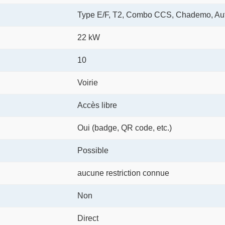
Type E/F, T2, Combo CCS, Chademo, Au
22 kW
10
Voirie
Accès libre
Oui (badge, QR code, etc.)
Possible
aucune restriction connue
Non
Direct