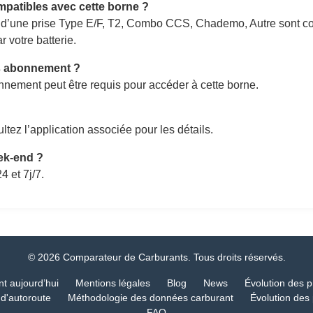
mpatibles avec cette borne ?
 d’une prise Type E/F, T2, Combo CCS, Chademo, Autre sont com
 votre batterie.
ns abonnement ?
nement peut être requis pour accéder à cette borne.
ltez l’application associée pour les détails.
eek-end ?
4 et 7j/7.
© 2026 Comparateur de Carburants. Tous droits réservés.
nt aujourd’hui
Mentions légales
Blog
News
Évolution des p
 d'autoroute
Méthodologie des données carburant
Évolution des 
FAQ