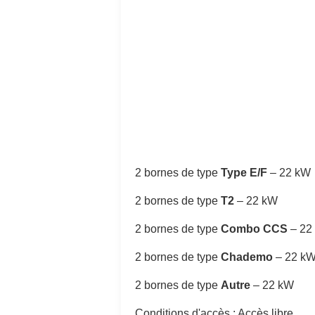
2 bornes de type
Type E/F
–
22 kW
2 bornes de type
T2
–
22 kW
2 bornes de type
Combo CCS
–
22
2 bornes de type
Chademo
–
22 k
2 bornes de type
Autre
–
22 kW
Conditions d'accès : Accès libre