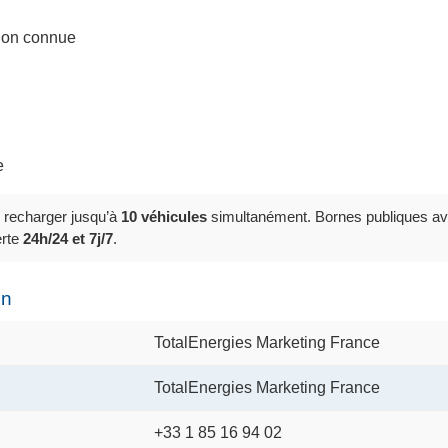
tion connue
e
 recharger jusqu’à
10 véhicules
simultanément. Bornes publiques a
erte
24h/24 et 7j/7
.
on
TotalEnergies Marketing France
TotalEnergies Marketing France
+33 1 85 16 94 02