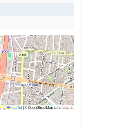
Leaflet
|
© OpenStreetMap contributors