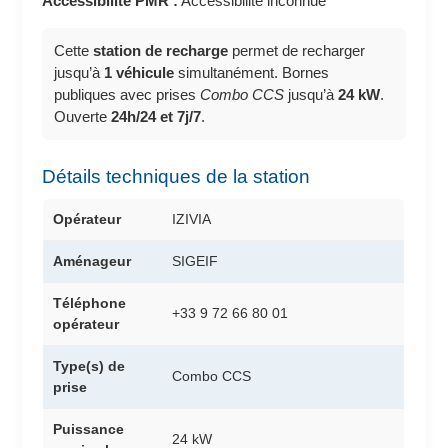
Accessibilité PMR :
Accessibilité inconnue
Cette
station de recharge
permet de recharger
jusqu’à
1 véhicule
simultanément. Bornes
publiques avec prises
Combo CCS
jusqu’à
24 kW
.
Ouverte
24h/24 et 7j/7
.
Détails techniques de la station
Opérateur
IZIVIA
Aménageur
SIGEIF
Téléphone
+33 9 72 66 80 01
opérateur
Type(s) de
Combo CCS
prise
Puissance
24 kW